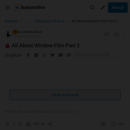
Automotive
Masuk
...
Beranda
Kendaraan Roda 4
All About Window Film Part 2
kacafilmkaskus
TS
17-04-2014 04:15
All About Window Film Part 2
Bagikan
Welcome to All About Window Film Part 2
Lihat isi thread
Thread ini dibuat sebagai forum diskusi untuk saling
Diubah oleh kacafilmkaskus 22-01-2016 07:05
berbagi baik itu informasi, pengetahuan, tips & trik,
1
982.1K
10K
rekomendasi jenis kaca film dan obrolan bebas lainnya