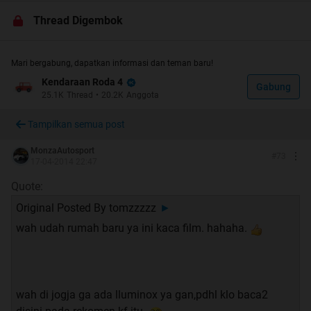
(asal ngga jauh2 amat dari soal kaca film
)
Thread Digembok
Quote:
Mari bergabung, dapatkan informasi dan teman baru!
RULES
Kendaraan Roda 4
Gabung
25.1K
Thread
•
20.2K
Anggota
Tampilkan semua post
- No SARA, PORN, etc
- No junk
MonzaAutosport
#
73
- No direct promotion (buat para seller kalau mau
17-04-2014 22:47
menawarkan sesuatu silakan via PM
)
Quote:
- Untuk yang mau posting gambar, wajib di spoiler yah,
Original Posted By
tomzzzzz
►
biar rapih dan enak diliat thread nya
wah udah rumah baru ya ini kaca film. hahaha.
Quote:
wah di jogja ga ada lluminox ya gan,pdhl klo baca2
All About Window Film Part 1