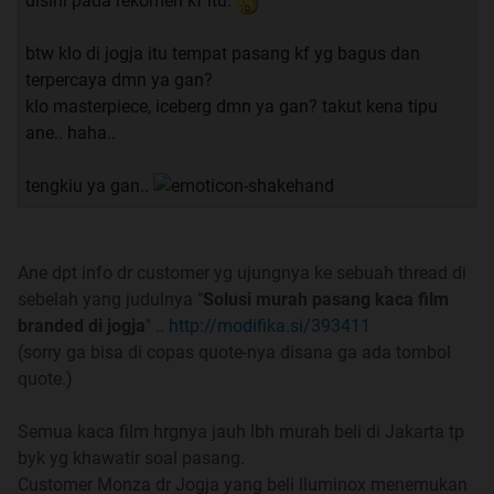
disini pada rekomen kf itu.
btw klo di jogja itu tempat pasang kf yg bagus dan
Spoiler
for
Sekilas Info
:
terpercaya dmn ya gan?
klo masterpiece, iceberg dmn ya gan? takut kena tipu
ane.. haha..
Spoiler
for
Postingan Bermanfaat
:
tengkiu ya gan..
Ane dpt info dr customer yg ujungnya ke sebuah thread di
Spoiler
for
Wajib Dibaca Buat Yang Domisili Jogja
:
sebelah yang judulnya "
Solusi murah pasang kaca film
branded di jogja
" ..
http://modifika.si/393411
(sorry ga bisa di copas quote-nya disana ga ada tombol
quote.)
Spoiler
for
Beberapa Spek Kaca Film
:
Semua kaca film hrgnya jauh lbh murah beli di Jakarta tp
byk yg khawatir soal pasang.
Customer Monza dr Jogja yang beli lluminox menemukan