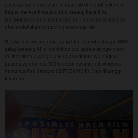
Spoiler
for
Recommended Seller & Installer List
:
solusi pasang dan share tempat tsb dan pada rekomen
bagus, mereka khusus untuk pasang kaca film.
NB: Monza sampai saat ini belum ada korelasi rekanan
atau melakukan contact dg workshop tsb
Spoiler
for
Website Resmi Merk Kaca Film
:
Dibawah ini dr customer yang lain info foto dengan BBM
selagi pasang KF di workshop tsb, sptnya ex pgw vkool
(dilihat dr baju yang dipakai) dan dr infonya ongkos
pasang yg di minta 300rb untuk pasang full windows,
namanya Pak Santoso 085725929348. Bisa dipanggil
kerumah.