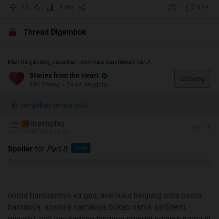
13
1.9M
5.1K
Quote:
Q: Real story gan?
Thread Digembok
A: Iya gan, real story ditambah sedikit bumbu mas*ko
Q: Mau kepo boleh ga gan?
Mari bergabung, dapatkan informasi dan teman baru!
A: Kepo boleh, selama ane mau jawab pasti ane jawab,
Stories from the Heart
Gabung
33K
Thread
•
54.4K
Anggota
kalo ga ane jawab berarti privacy, asal ga OOT aja
Q: Share Photonya dong gan
Tampilkan semua post
A: No No No No
(rules)
dingdingding
TS
#
16
07-04-2014 13:44
==============================================
=================
Spoiler
for
Part 8
:
Special Thanks too
Allah SWT Karena masih memberikan ane umur sampe
sekarang dan bisa membuat cerita ini
minta bantuannya ya gan, ane suka bingung ama nama-
--------------------------------------------------------------------------------------------------------
namanya. soalnya namanya bukan nama asli(demi
------------------------
privacy), jadi ane kadang bingung nginget-nginget nama di