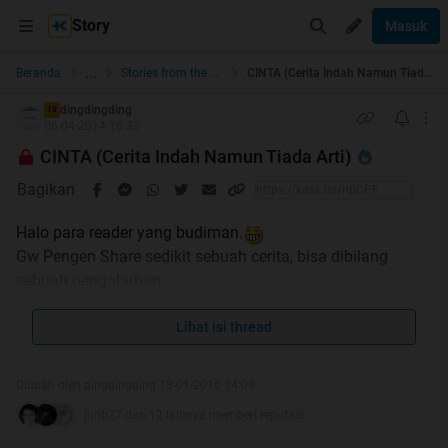
Story
Masuk
...
Beranda
Stories from the Heart
CINTA (Cerita Indah Namun Tiada Arti)
dingdingding
TS
06-04-2014 16:33
CINTA (Cerita Indah Namun Tiada Arti)
Bagikan
Halo para reader yang budiman.
Gw Pengen Share sedikit sebuah cerita, bisa dibilang
sebuah pengalaman.
Mohon bimbingannya jika ada salah ketik(typo) atau kata-
kata yang tidak berkenan. (curahkan saja di postingan
Lihat isi thread
bawah, atau PM juga boleh). Saya juga masih belajar
dalam membuat Thread dan Cerita yang baik dan benar.
Diubah oleh dingdingding 13-01-2016 14:01
Masih membutuhkan saran serta kritik dari kiri kanan.
junti27 dan 12 lainnya memberi reputasi
Darimana lagi kalau bukan dari agan-agan ini .