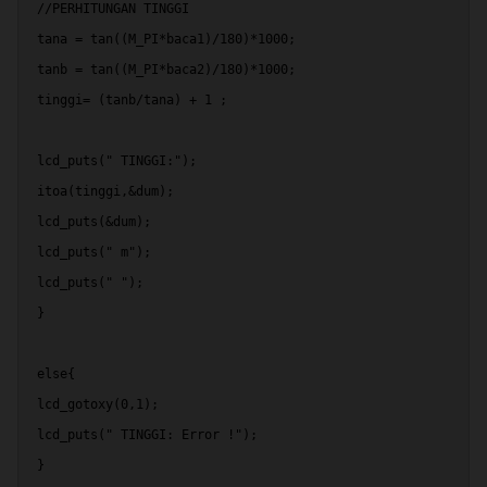
 //PERHITUNGAN TINGGI
 tana = tan((M_PI*baca1)/180)*1000;
 tanb = tan((M_PI*baca2)/180)*1000;
 tinggi= (tanb/tana) + 1 ;
 lcd_puts(" TINGGI:");
 itoa(tinggi,&dum);
 lcd_puts(&dum);
 lcd_puts(" m");
 lcd_puts(" ");
 }
 else{
 lcd_gotoxy(0,1);
 lcd_puts(" TINGGI: Error !");
 }