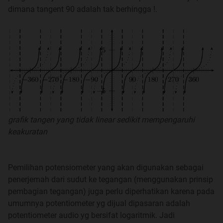
dimana tangent 90 adalah tak berhingga !.
VU METER DIGITAL UNTUK SOUND LEVEL
selengkapnya
disini
ya brooo
AVR - BLUETOOTH - ANDROID
selengkapnya dibahas
disini
Text Scroll 3 Matrix Karya Kaskuser
Selengkapnya
disini
grafik tangen yang tidak linear sedikit mempengaruhi
keakuratan
POV Sederhana Dengan Attiny
dibahas
disini
Pemilihan potensiometer yang akan digunakan sebagai
Timer B**b Untuk skirmish airsfot gun
Selengkapnya
penerjemah dari sudut ke tegangan (menggunakan prinsip
disini
lanjut
dimari
pembagian tegangan) juga perlu diperhatikan karena pada
umumnya potentiometer yg dijual dipasaran adalah
ICP untuk sensor ultrasonic
selengkapnya
disini
ya gan
potentiometer audio yg bersifat logaritmik. Jadi