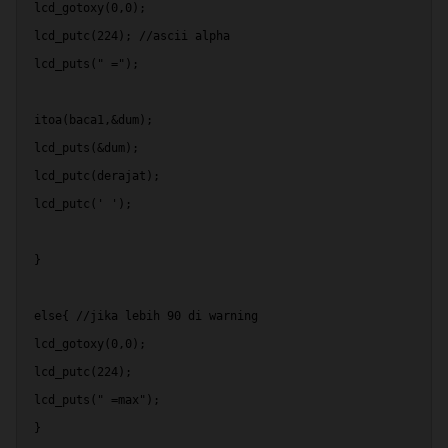
 lcd_gotoxy(0,0);
 lcd_putc(224); //ascii alpha
 lcd_puts(" =");
 itoa(baca1,&dum);
 lcd_puts(&dum);
 lcd_putc(derajat);
 lcd_putc(' ');
 }
 else{ //jika lebih 90 di warning
 lcd_gotoxy(0,0);
 lcd_putc(224);
 lcd_puts(" =max");
 }