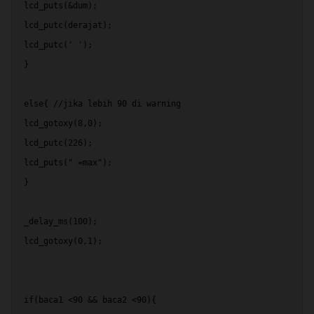
 lcd_puts(&dum);
 lcd_putc(derajat);
 lcd_putc(' ');
 }
 else{ //jika lebih 90 di warning
 lcd_gotoxy(8,0);
 lcd_putc(226);
 lcd_puts(" =max");
 }
 _delay_ms(100);
 lcd_gotoxy(0,1);
 if(baca1 <90 && baca2 <90){