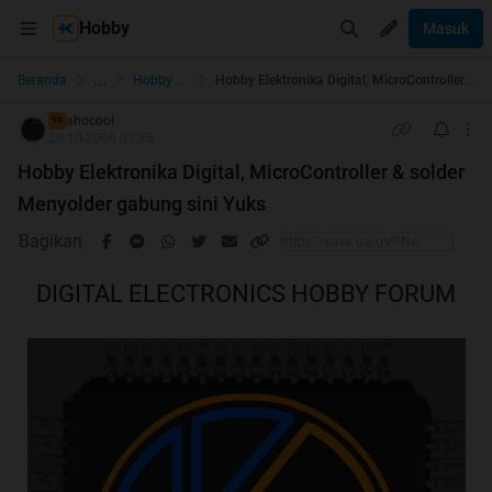
Hobby
Masuk
...
Beranda
Hobby & Community
Hobby Elektronika Digital, MicroController & solder Menyolder gabung sini Yuks
ahocool
TS
28-10-2009 01:35
Hobby Elektronika Digital, MicroController & solder
Menyolder gabung sini Yuks
Bagikan
DIGITAL ELECTRONICS HOBBY FORUM