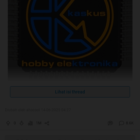
Lihat isi thread
Spoiler
for
apa aja sih yang dibahas?
:
Diubah oleh ahocool 14-06-2025 04:27
0
1M
8.6K
Spoiler
for
"Hobby Microcontroller Itu Mahal ?
Kreativitasmu Itu yg Mahal Gan !"
: