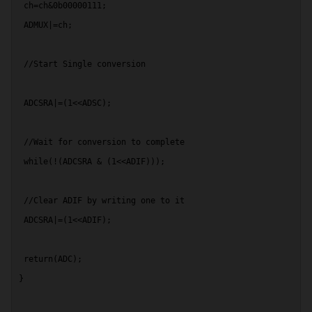
 ch=ch&0b00000111;
 ADMUX|=ch;
 //Start Single conversion
 ADCSRA|=(1<<ADSC);
 //Wait for conversion to complete
 while(!(ADCSRA & (1<<ADIF)));
 //Clear ADIF by writing one to it
 ADCSRA|=(1<<ADIF);
 return(ADC);
}