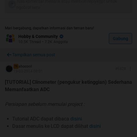
Tulis komentar menarik atau mention replykgpt untuk
ngobrol seru
Mari bergabung, dapatkan informasi dan teman baru!
Hobby & Community
Gabung
UPDATE 8/JUNI/2014
10.5K
Thread
•
7.2K
Anggota
Tampilkan semua post
DUKUN FUSEBIT AKAN MENGHIDUPKAN IC MU YANG
MATI !
ahocool
TS
#
6828
19-03-2014 08:01
[TUTORIAL] Clinometer (pengukur ketinggian) Sederhana
Memanfaatkan ADC
Persiapan sebelum memulai project :
Tutorial ADC dapat dibaca
disini
Dasar menulis ke LCD dapat dilihat
disini