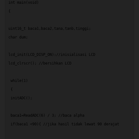
int main(void)
{
uint16_t baca1,baca2,tana,tanb,tinggi;
char dum;
lcd_init(LCD_DISP_ON);//inisialisasi LCD
lcd_clrscr(); //bersihkan LCD
 while(1)
 {
 initADC(); 
 baca1=ReadADC(6) / 3; //baca alpha
 if(baca1 <90){ //jika hasil tidak lewat 90 derajat