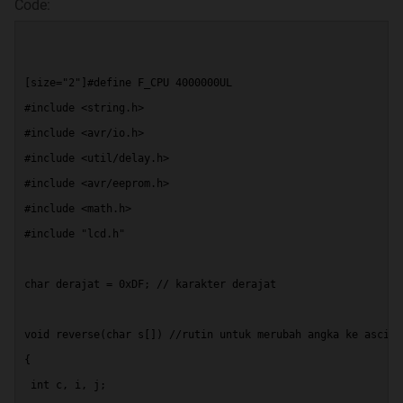
SUMBANGAN E-BOOK
Code:
Spoiler
for
:
[size="2"]#define F_CPU 4000000UL
#include <string.h>
#include <avr/io.h>
#include <util/delay.h>
#include <avr/eeprom.h>
#include <math.h>
#include "lcd.h"
Biar ngiler, ane kasih contoh hasil karya TS...
char derajat = 0xDF; // karakter derajat
void reverse(char s[]) //rutin untuk merubah angka ke ascii
{ 
 int c, i, j; 