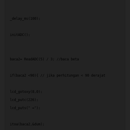
 _delay_ms(100);
 initADC();
 baca2= ReadADC(5) / 3; //baca beta
 if(baca2 <90){ // jika perhitungan < 90 derajat
 lcd_gotoxy(8,0);
 lcd_putc(226);
 lcd_puts(" =");
 itoa(baca2,&dum);