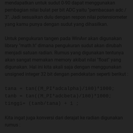
I.N.D.E.X F.O.R.U.M
mendapatkan untuk sudut 0-90 dapat menggunakan
pembagian nilai bulat per bit ADC yaitu "pembacaan adc /
3". Jadi sesuaikan dulu dengan respon nilai potensiometer
Quote:
yang kamu punya dengan sudut yang dihasilkan.
Untuk pengukuran tangen pada WinAvr akan digunakan
Belajar elektronika digital dasar (Transistor,
library "math.h" dimana pengukuran sudut akan dirubah
Switch, running led-4017, 555, led matrix and
menjadi satuan radian. Rumus yang digunakan tentunya
friend)
akan sangat memakan memory akibat nilai "float" yang
digunakan. Hal ini kita akali saja dengan menggunakan
Spoiler
for
:
unsigned integer 32 bit dengan pendekatan seperti berikut :
tana = tan((M_PI*adcalpha)/180)*1000;
tanb = tan((M_PI*adcbeta)/180)*1000;
tinggi= (tanb/tana) + 1 ;
Dasar - Dasar MicroController
Kita ingat juga konversi dari derajat ke radian digunakan
Spoiler
for
:
rumus :