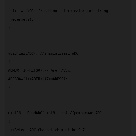
 s[i] = '\0'; // add null terminator for string 
 reverse(s); 
} 
Spoiler
for
Contact TS lewat dimari yahh
:
void initADC() //inisialisasi ADC
{
ADMUX=(1<<REFS0);// Aref=AVcc;
ADCSRA=(1<<ADEN)|(7<<ADPS0);
.
}
uint16_t ReadADC(uint8_t ch) //pembacaan ADC
{
 //Select ADC Channel ch must be 0-7