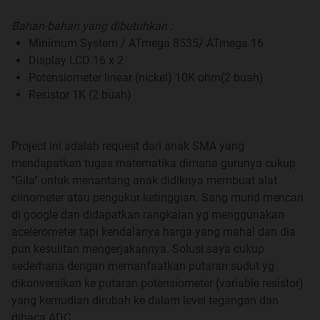
Bahan-bahan yang dibutuhkan :
Minimum System / ATmega 8535/ ATmega 16
Display LCD 16 x 2
Potensiometer linear (nickel) 10K ohm(2 buah)
Resistor 1K (2 buah)
Selengkapnya dibahas di
sini gan !!
Project ini adalah request dari anak SMA yang
mendapatkan tugas matematika dimana gurunya cukup
CLINOMETER SEDERHANA MEMANFAATKAN ADC
"Gila" untuk menantang anak didiknya membuat alat
clinometer atau pengukur ketinggian. Sang murid mencari
di google dan didapatkan rangkaian yg menggunakan
acelerometer tapi kendalanya harga yang mahal dan dia
pun kesulitan mengerjakannya. Solusi saya cukup
sederhana dengan memanfaatkan putaran sudut yg
dikonversikan ke putaran potensiometer (variable resistor)
yang kemudian dirubah ke dalam level tegangan dan
dibaca ADC.