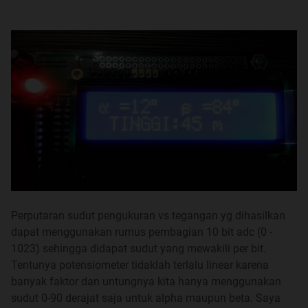
Video Text Overlay (OSD) dengan ATTINY2313
==>
disini
, penjelasan
disini
PACMAN
==> lengkapnya
dimari
JAM on TV
==> selengkapnya di halaman 197 atau
part #1
,
part#2
,
part#3
ATMega-8 TV PAL Text Generator
==>
buka disini
Perputaran sudut pengukuran vs tegangan yg dihasilkan
dapat menggunakan rumus pembagian 10 bit adc (0 -
karena kepenuhan, lanjutan baca di post # 4 yaaa
1023) sehingga didapat sudut yang mewakili per bit.
Tentunya potensiometer tidaklah terlalu linear karena
banyak faktor dan untungnya kita hanya menggunakan
sudut 0-90 derajat saja untuk alpha maupun beta. Saya