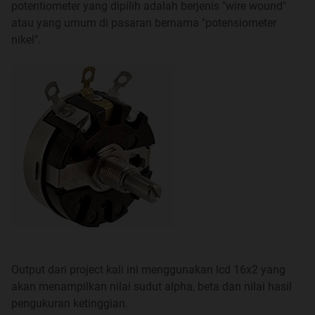
potentiometer yang dipilih adalah berjenis "wire wound"
SD CARD ACCESS VIA ATTINY2313
Selengkapnya
atau yang umum di pasaran bernama "potensiometer
dibahas di
part1
,
part2
, dan ATTINY TALKING MACHINE
nikel".
disini
I2C EEPROM DOWNLOADER dan I2C music player
,
Selengkapnya
disini
dan
disini
ALL ABOUT KEYPAD
, Selengkapnya
disini
RFID TRAINER MODUL untuk DOOR LOCK
,
Selengkapnya
disini
, script & program ada
disini
Output dari project kali ini menggunakan lcd 16x2 yang
akan menampilkan nilai sudut alpha, beta dan nilai hasil
ALL ABOUT TV vs MICROCONTROLLER
pengukuran ketinggian.
Quote: