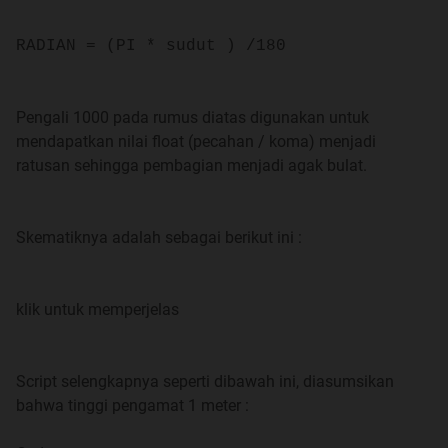
RADIAN = (PI * sudut ) /180
Programmer MicroController AVR
Pengali 1000 pada rumus diatas digunakan untuk
mendapatkan nilai float (pecahan / koma) menjadi
Spoiler
for
:
ratusan sehingga pembagian menjadi agak bulat.
Skematiknya adalah sebagai berikut ini :
Belajar PCB + EAGLE
klik untuk memperjelas
Spoiler
for
:
Script selengkapnya seperti dibawah ini, diasumsikan
bahwa tinggi pengamat 1 meter :