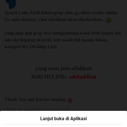
Syarat Lain: Aktif dalam grup chat, ga silent reader mlulu.
Ga mau sharing / chat sekalipun akan dikeluarkan,,
yang mau join grup bisa menghubungi kami lebih lanjut, klu
ada slot lngsung di invite, klu masih full masuk dalam
Quote:
kategori WL (Waiting List)
Original Posted By
Mr.Light
►
yang menunggu update kitkat indo
yang mau join silahkan
Model: SM-N900
ADD ID LINE:
adefadillah
Model name: GALAXY Note 3
Country: Indonesia
PDA: N900XXUDNC1
Thank You and just for sharing
Diubah oleh raykadhika 14-02-2014 13:55
Lanjut buka di Aplikasi
0