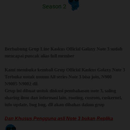
Season 2
Quote:
Berhubung Grup Line Kaskus Official Galaxy Note 3 sudah
mencapai puncak alias full member
UPDATE INFO
Kami membuka kembali Grup Official Kaskus Galaxy Note 3
Terbuka untuk umum All series Note 3 bisa join, N900
Quote:
N9005 N9002 dll
DIMOHON UNTUK TIDAK PM/VM TS.. KLU
Grup ini dibuat untuk diskusi pembahasan note 3, saling
ADA PERTANYAAN SILAHKAN POST DISINI
sharing ilmu dan informasi lain, rooting, cusrom, cuskernel,
info update, bug bug, dll akan dibahas dalam grup
Samsung Gear 2, Samsung Gear Fit - Official
Dan Khusus Pengguna asli Note 3 bukan Replika
Introduction