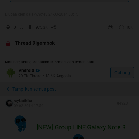
NEW OFFICIAL LOUNGE
GALAXY NOTE 3
(N9000, N9002, N9005)
Diubah oleh galaxy.note3 24-03-2014 03:15
NOTE 3 yang BEREDAR di INDONESIA
0
975.3K
10K
adalah N9000 ver. Exynos.
JANGAN
TANYA LAGI YA...
Thread Digembok
Mari bergabung, dapatkan informasi dan teman baru!
Quote:
Android
Gabung
29.7K
Thread
•
18.6K
Anggota
Tampilkan semua post
raykadhika
#
4923
09-02-2014 17:56
[NEW] Group LINE Galaxy Note 3