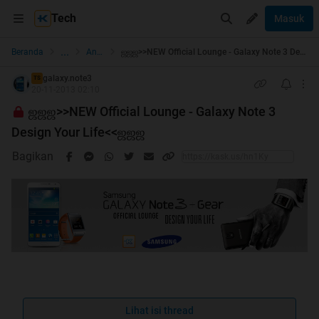
Tech
Masuk
...
Beranda
Android
ஜஜஜ>>NEW Official Lounge - Galaxy Note 3 Design Your Life<<ஜஜஜ
galaxy.note3
TS
20-11-2013 02:10
ஜஜஜ>>NEW Official Lounge - Galaxy Note 3
Design Your Life<<ஜஜஜ
Bagikan
Quote:
Lihat isi thread