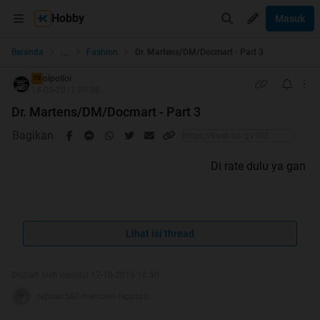
Hobby
Masuk
...
Beranda
Fashion
Dr. Martens/DM/Docmart - Part 3
oipolloi
TS
18-03-2012 00:08
Dr. Martens/DM/Docmart - Part 3
Bagikan
Di rate dulu ya gan
Lihat isi thread
Diubah oleh oipolloi 17-10-2015 16:50
rapsan580 memberi reputasi