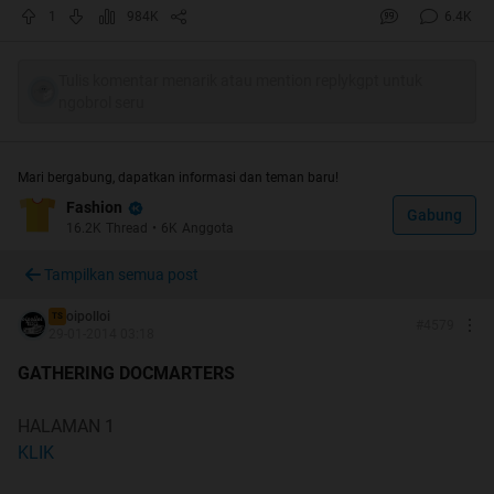
1
984K
6.4K
Tulis komentar menarik atau mention replykgpt untuk
ngobrol seru
Mari bergabung, dapatkan informasi dan teman baru!
Fashion
History Manufaktur
Gabung
16.2K
Thread
•
6K
Anggota
What's New
Konversi ukuran Dr, Martens
Tampilkan semua post
Ciri-ciri Dr. Martens Palsu/KW
Racun-racun Dr. Martens dan Solovair
oipolloi
TS
#
4579
29-01-2014 03:18
Review Dr. Martens MIE, MIC, MIT, MIV
Cara Ikat Tali Sepatu
GATHERING DOCMARTERS
Review 3hole Solovair
Dr Martens dan kolaborasi
HALAMAN 1
Break In 1461
KLIK
Review 1490 England VS China