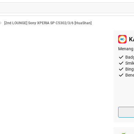
[2nd LOUNGE] Sony XPERIA SP C5302/3/6 [HuaShan]
K
Menang 
Badg
Smil
Bing
Bene