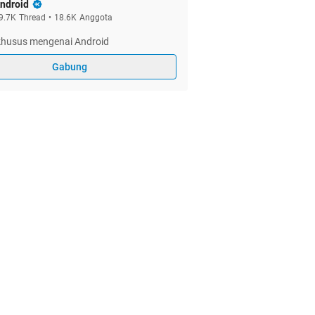
ndroid
9.7K
Thread
•
18.6K
Anggota
 khusus mengenai Android
Gabung