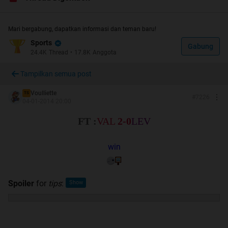
-
Posting dan Saling tegur sapa antar kaskuser
-
Dilarang keras
untuk
Berjualan Tips
&
Promosi Agen
:
Mari bergabung, dapatkan informasi dan teman baru!
-
Dilarang Memungut
dan dipungut
Uang sepeserpun
:
Sports
Gabung
24.4K
Thread
•
17.8K
Anggota
-
Murni untuk saling berbagi Tips dan Prediksi
:
-Hak masing-masing untuk memberikan reward
GRP
Tampilkan semua post
kepada User yang memberikan Tips Tepat
(ke TS juga boleh kok
)
Voulliette
TS
#
7226
04-01-2014 20:00
-
Menang/Kalah senyum selalu
-Berikan
Rates
jika dirasa Thread ini berguna
FT :
VAL
2-0
LEV
win
stay tuned
ya di
thread prediksi yang
dikelola oleh kaskuser sejak
Spoiler
for
tips
:
Quote: