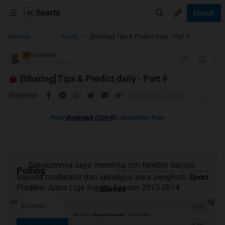
Sports
Masuk
...
Beranda
Sports
[Sharing] Tips & Predict daily - Part 9
Voulliette
TS
15-12-2013 16:13
[Sharing] Tips & Predict daily - Part 9
Bagikan
Post
|
Bookmark (Ctrl+D)
|
Subscribe
|
Rate
Sebelumnya saya meminta izin terlebih dahulu
Polling
Poll ini sudah ditutup. - 135 suara
kepada moderator dan sekaligus para penghuni
Sport
Prediksi Juara Liga Inggris Season 2013-2014
Games
untuk membuka
Thread
mengenai
Analisa+Prediksi
yang
Arsenal
24%
akan
kaskuser
kelola.