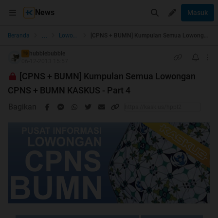
News
Masuk
...
Beranda
Lowongan Kerja
[CPNS + BUMN] Kumpulan Semua Lowongan CPNS + BUMN KASKUS - Part 4
hubblebubble
TS
06-12-2013 15:57
[CPNS + BUMN] Kumpulan Semua Lowongan
CPNS + BUMN KASKUS - Part 4
Bagikan