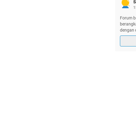
S
1
Forum b
berangk
dengan 