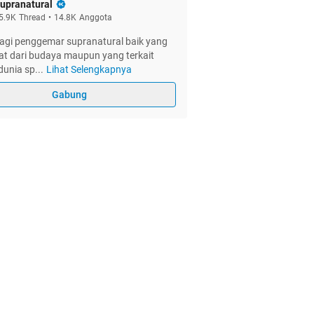
upranatural
5.9K
Thread
•
14.8K
Anggota
agi penggemar supranatural baik yang
at dari budaya maupun yang terkait
dunia sp
...
Lihat Selengkapnya
Gabung