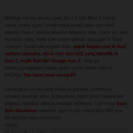
Melihat bahwa secara spek, Max V dan Max Z cukup
dekat, maka agan2 boleh coba baca2 kitab suci dari
pejwan max v. Hanya sekedar referensi saja, mana tau ada
Quote:
masalah yang mirip dan sudah pernah terjawab di Kitab
sucinya. Cuma ane ingatin dulu,
untuk bagian root & mod,
LIST DAFTAR PENGGUNA ANDROMAX Z
custom recovery, stock rom dan hal2 yang spesifik di
max Z, wajib ikut dari lounge max Z.
. Ane ga
Absensi dulu gan
bertanggungjawab kalau agan ngotot ikutin cara di
FAQnya.
You have been warned!!!
List Pengguna Andromax Z
Sedangkan untuk yang sifatnya generik, contohnya
koneksi internet, error di playstore, daya tahan batere dan
sejenis, silahkan dibaca sebagai referensi. Tapi tetap
baca
GENERAL RULES
dulu disclaimer
sebelum agan mulai membaca FAQ nya.
Mudah2an bisa membantu
Quote:
Quote: