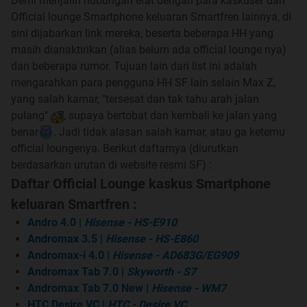
Demi menjalin hubungan erat dengan para kaskuser dari
Official lounge Smartphone keluaran Smartfren lainnya, di
sini dijabarkan link mereka, beserta beberapa HH yang
masih dianaktirikan (alias belum ada official lounge nya)
dan beberapa rumor. Tujuan lain dari list ini adalah
mengarahkan para pengguna HH SF lain selain Max Z,
yang salah kamar, "tersesat dan tak tahu arah jalan
pulang"
, supaya bertobat dan kembali ke jalan yang
Quote:
benar
. Jadi tidak alasan salah kamar, atau ga ketemu
official loungenya. Berikut daftarnya (diurutkan
berdasarkan urutan di website resmi SF) :
Intro Andromax Z
Daftar Official Lounge kaskus Smartphone
keluaran Smartfren :
Andro 4.0
|
Hisense - HS-E910
Andromax 3.5
|
Hisense - HS-E860
Andromax-i 4.0
|
Hisense - AD683G/EG909
Andromax Tab 7.0
|
Skyworth - S7
Unboxing
Andromax Tab 7.0 New
|
Hisense - WM7
HTC Desire VC
|
HTC - Desire VC