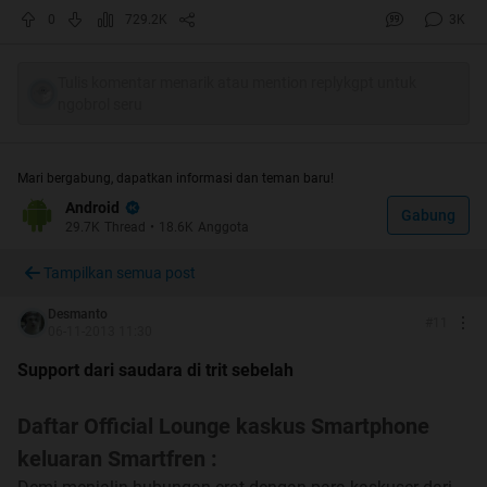
0
729.2K
3K
Tulis komentar menarik atau mention replykgpt untuk
ngobrol seru
Mari bergabung, dapatkan informasi dan teman baru!
Android
Gabung
29.7K
Thread
•
18.6K
Anggota
Tampilkan semua post
Desmanto
#
11
06-11-2013 11:30
Support dari saudara di trit sebelah
Daftar Official Lounge kaskus Smartphone
keluaran Smartfren :