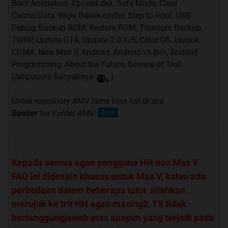
Official lounge Smartphone keluaran Smartfren lainnya,
Boot Animation, Xposed dkk, Safe Mode, Clear
di sini dijabarkan link mereka, beserta beberapa HH yang
Cache/Data, Wipe Dalvik-cache, Step to Root, USB
masih dianaktirikan (alias belum ada official lounge nya)
Debug, Backup ROM, Restore ROM, Titanium Backup,
dan beberapa rumor. Tujuan lain dari list ini adalah
TWRP, Update OTA, Update 2.0.4/5, Color OS, Unlock
mengarahkan para pengguna HH SF lain selain Max Z,
CDMA, New Max V, Android, Android vs Ipin, Android
yang salah kamar, "tersesat dan tak tahu arah jalan
Programming, About the Future, Beware of Troll
pulang"
, supaya bertobat dan kembali ke jalan yang
(Ampuuun! Banyaknya
)
benar
. Jadi tidak alasan salah kamar, atau ga ketemu
official loungenya. Berikut daftarnya (diurutkan
Untuk repository AMV lama bisa liat di sini
berdasarkan urutan di website resmi SF) :
Spoiler
for
Folder AMV
:
Andro 4.0
|
Hisense - HS-E910
Andromax 3.5
|
Hisense - HS-E860
Andromax-i 4.0
|
Hisense - AD683G
Andromax Tab 7.0
|
Skyworth - S7
Kepada semua agan pengguna HH non Max V
Andromax Tab 7.0 New
|
Hisense - WM7
FAQ ini didesain khusus untuk Max V, kalau ada
HTC Desire VC
|
HTC - Desire VC
perbedaan dalam beberapa tutor, silahkan
Andromax-U 4.5
|
Innos - i6C
merujuk ke trit HH agan masing2. TS tidak
Andromax-i 4.0 New
|
Hisense - AD685G
bertanggungjawab atas apapun yang terjadi pada
Andromax C
|
Hisense - AD686G/HS-EG902