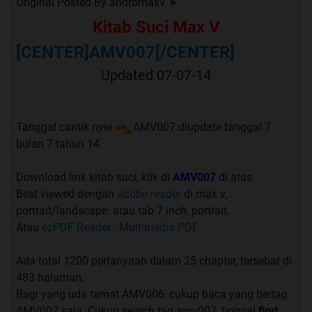
Original Posted By
andromaxv
►
1. Thread ini adalah tempat membahas dan
Kitab Suci Max V
berdiskusi seputar Andromax Z, dilarang
membahas device lain.
[CENTER]AMV007[/CENTER]
2. Thread ini adalah tempat sarana berdiskusi,
Updated 07-07-14
mohon tidak digunakan sebagai tempat berjualan,
berdebat, nitip lapak, kejar postingan/junk post,
nitip lapak, apalagi
SARA
Tanggal cantik nyie
AMV007 diupdate tanggal 7
3. Gunakan multi quote, dilarang dopost, tripost, ,
bulan 7 tahun 14.
dsb.
4. Apabila mau post gambar atau video, WAJIB
Download link kitab suci, klik di
AMV007
di atas.
SPOILER terutama gambar2 dan video berukuran
Best viewed dengan
adobe reader
di max v,
portrait/landscape. atau tab 7 inch, portrait.
besar.
Atau
ezPDF Reader - Multimedia PDF
.
5. Page ONE dan GOOGLE adalah teman anda, cari
dahulu jawaban disana, jika tidak ketemu baru
Ada total 1200 pertanyaan dalam 25 chapter, tersebar di
bertanya disini.
483 halaman.
6. Jadilah kaskuser yang bijak jangan kembali
Bagi yang uda tamat AMV006, cukup baca yang bertag
bertanya hal yang sudah jelas2 ada di page ONE.
AMV007 saja. Cukup search tag amv007, tinggal
find