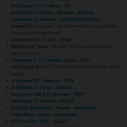
Andromax-U 4.5
|
Innos - i6C
Andromax-i 4.0 New
|
Hisense - AD685G
Andromax C
|
Hisense - AD686G/HS-EG902
Ascend W1
|
Huawei - W1-C00
>>> Belum ada official
lounge (Windows Phone)
Review Device
Andromax V 5.0
|
ZTE - N986
Alcatel One Touch
|
Alcatel - F782A
>>> Belum ada
official lounge
Andromax U 4.5 Limited
|
Innos - i6CP
HTC Desire XC
|
HTC - Desire XC
>>> Belum ada official
lounge
Andromax U2
|
Hisense - EG98
Andromax T
|
Innos - AD682J
Andromax Tab 8.0
|
Hisense - WM8
Andromax Z
|
Hisense - EG680
PIXCOM Andromixx
|
Pixcom - Andromixx
Haier Maxx
|
Haier - HaierMAXX
HTC One SC
|
HTC - One SC