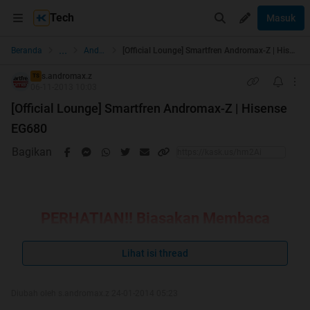
Tech
Masuk
...
Beranda
Android
[Official Lounge] Smartfren Andromax-Z | Hisense EG680
s.andromax.z
TS
06-11-2013 10:03
[Official Lounge] Smartfren Andromax-Z | Hisense
EG680
Bagikan
PERHATIAN!! Biasakan Membaca
Bagian FAQ
dan
TIPS & TRICK
Terlebih
Lihat isi thread
Dahulu Sebelum Bertanya
Diubah oleh s.andromax.z 24-01-2014 05:23