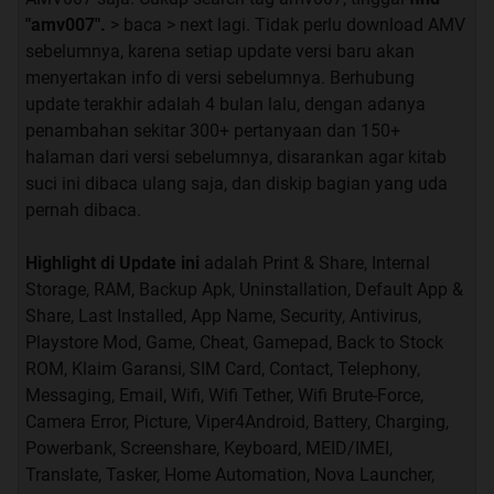
7. Mencoba segala sesuatu (tutor/tips/trick) yang
"amv007".
> baca > next lagi. Tidak perlu download AMV
ada di thread ini bersifat DWYOR (Do With Your
sebelumnya, karena setiap update versi baru akan
menyertakan info di versi sebelumnya. Berhubung
Own Risk).
update terakhir adalah 4 bulan lalu, dengan adanya
8. Peraturan akan bertambah seiring
penambahan sekitar 300+ pertanyaan dan 150+
bertambahnya kriminalitas oleh kaskuser.
halaman dari versi sebelumnya, disarankan agar kitab
suci ini dibaca ulang saja, dan diskip bagian yang uda
pernah dibaca.
Terima Kasih telah menyempatkan diri untuk
membaca Rules
Highlight di Update ini
adalah Print & Share, Internal
Storage, RAM, Backup Apk, Uninstallation, Default App &
Share, Last Installed, App Name, Security, Antivirus,
Quote:
Playstore Mod, Game, Cheat, Gamepad, Back to Stock
ROM, Klaim Garansi, SIM Card, Contact, Telephony,
Original Posted By
Desmanto
►
Messaging, Email, Wifi, Wifi Tether, Wifi Brute-Force,
Daftar Official Lounge kaskus Smartphone
Camera Error, Picture, Viper4Android, Battery, Charging,
keluaran Smartfren :
Powerbank, Screenshare, Keyboard, MEID/IMEI,
Demi menjalin hubungan erat dengan para kaskuser dari
Translate, Tasker, Home Automation, Nova Launcher,