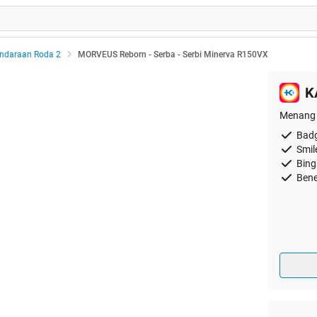
ndaraan Roda 2
MORVEUS Reborn - Serba - Serbi Minerva R150VX
K
Menang 
Badg
Smil
Bing
Bene