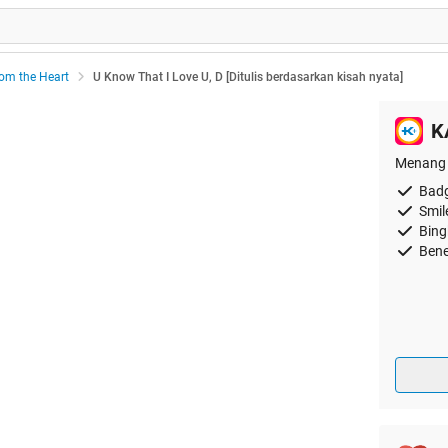
rom the Heart
U Know That I Love U, D [Ditulis berdasarkan kisah nyata]
K
Menang 
Badg
Smil
Bing
Bene