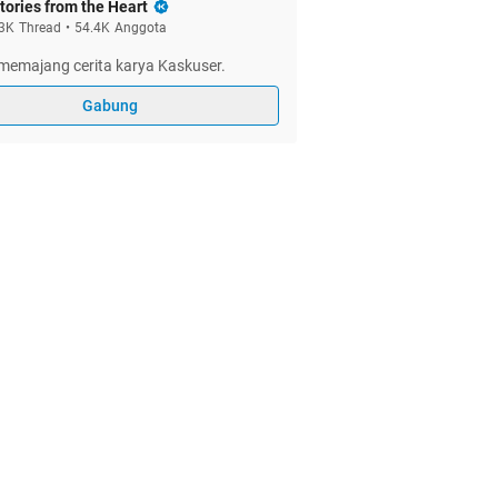
tories from the Heart
3K
Thread
•
54.4K
Anggota
memajang cerita karya Kaskuser.
Gabung