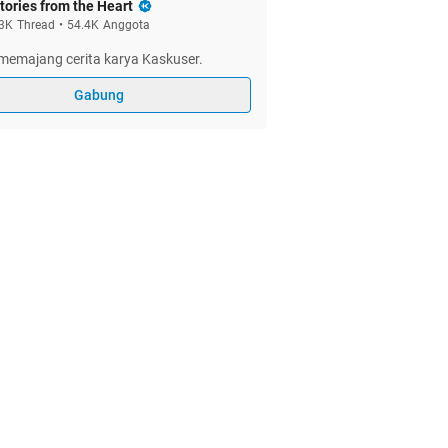
tories from the Heart
3K
Thread
•
54.4K
Anggota
memajang cerita karya Kaskuser.
Gabung