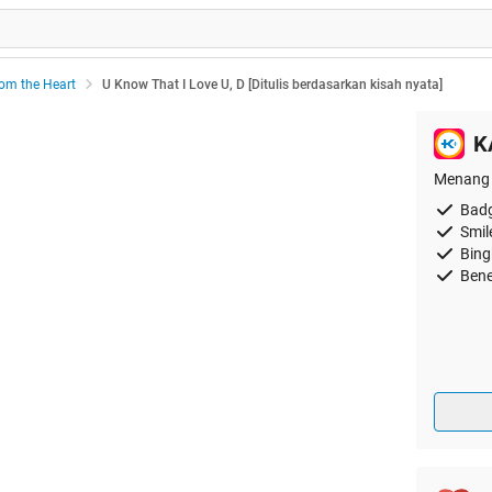
rom the Heart
U Know That I Love U, D [Ditulis berdasarkan kisah nyata]
K
Menang 
Badg
Smil
Bing
Bene