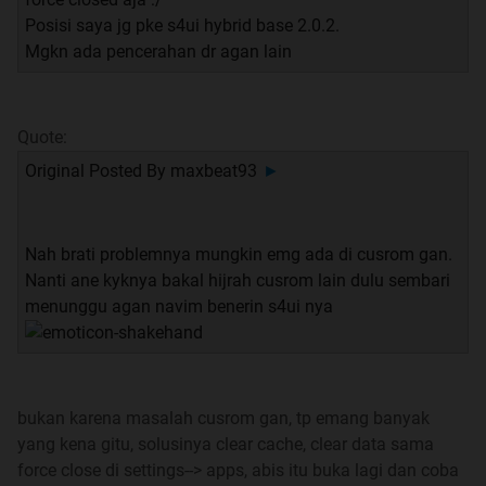
Posisi saya jg pke s4ui hybrid base 2.0.2.
Mgkn ada pencerahan dr agan lain
Quote:
Original Posted By
maxbeat93
►
Nah brati problemnya mungkin emg ada di cusrom gan.
Nanti ane kyknya bakal hijrah cusrom lain dulu sembari
menunggu agan navim benerin s4ui nya
Lihat spek lengkap di
pdadb.net
Harga naik, karena dollar menguat, rupiah
melemah
bukan karena masalah cusrom gan, tp emang banyak
yang kena gitu, solusinya clear cache, clear data sama
force close di settings--> apps, abis itu buka lagi dan coba