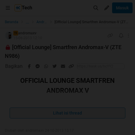
Tech
Masuk
...
Beranda
Android
[Official Lounge] Smartfren Andromax-V (ZTE N986)
andromaxv
TS
15-06-2013 12:10
[Official Lounge] Smartfren Andromax-V (ZTE
N986)
Bagikan
OFFICIAL LOUNGE SMARTFREN
ANDROMAX V
Baca page one & FAQ sebelum bertanya
Lihat isi thread
Diubah oleh andromaxv 24-10-2013 15:17