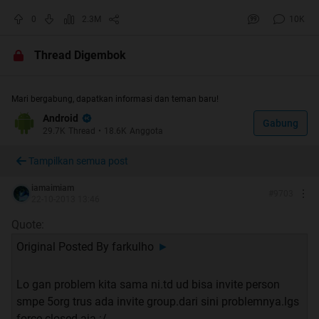
0
2.3M
10K
Thread Digembok
Mari bergabung, dapatkan informasi dan teman baru!
Android
Gabung
29.7K
Thread
•
18.6K
Anggota
Tampilkan semua post
iamaimiam
#
9703
22-10-2013 13:46
Quote:
Original Posted By
farkulho
►
Lo gan problem kita sama ni.td ud bisa invite person
smpe 5org trus ada invite group.dari sini problemnya.lgs
force closed aja :/