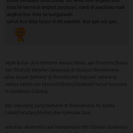
kalau kertajaya turun pasar turi terus naik angkot/bus
Kumpulan index jadwal & trip report agan
dokumen
:
kota ke terminal angkot joyoboyo, nanti di joyoboyo naik
Spoiler
for
Kumpulan index jadwal & trip report agan
angkot/bus kota ke bungurasih.
"dokumen"
:
untuk bus bisa tanya di trit sebelah. biar gak oot gan.
Syarat Pembatalan dan Penukaran tiket KA by Agan
Nitrococcus
:
Spoiler
for
Syarat pembatalan by Agan "Nitrococcus"
:
sejak bulan Juni kemarin semua kereta api Ekonomi,Bisnis
dan Ekskutif berjalan langsung di Stasiun Wonokromo
alias kagak berhenti di Wonokromo lagi,jadi sekarang
semua kereta api Ekonomi,Bisnis,Eksekutif harus turunnya
di Surabaya Gubeng
Syarat Penukaran struk online ke tiket KA by Agan
Nitrococcus
:
dan sekarang yang berhenti di Wonokromo itu kereta
Spoiler
for
Syarat pembatalan by Agan "Nitrococcus"
:
Lokal(Penatan,Dhoho) dan Komuter Susi
ane mau share info aja transportasi dari Stasiun Surabaya