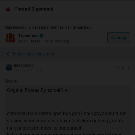
bepergian ke mana aja naik kereta api di Pulau Jawa
Thread Digembok
dan Sumatera dan ada pertanyaan2 berkaitan dengan
jadwal, rekomendasi, kelas kereta, sama perkiraan harga
tiket, dll
Mari bergabung, dapatkan informasi dan teman baru!
Travellers
Gabung
24.3K
Thread
•
19.5K
Anggota
Jawaban2 yang disampaikan TS maupun teman2
Tampilkan semua post
insyaAllah didasarkan data & jadwal terbaru ditambah
elite.strike10
pengalaman2 pribadi sebagai Railfans & Pengguna setia
#
9318
11-09-2013 11:19
jasa Kereta Api
Quote:
Original Posted By
azroel3
►
Spoiler
for
"yang dicari"
:
Spoiler
for
"PERHATIAN!!!"
:
ente mau naik kereta oper bus gan? naik gayabaru turun
stasiun wonokromo surabaya (sebelum gubeng), nanti
naik angkot/minibus ke bungurasih.