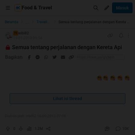
Food & Travel
Masuk
...
Beranda
Travellers
Semua tentang perjalanan dengan Kereta Api
wibi82
TS
19-01-2010 09:54
Semua tentang perjalanan dengan Kereta Api
Bagikan
FREE KONSULTASI KERETA API
Lihat isi thread
courtesy of:
id.wikipedia.org
by
Aditya55
Quote:
Diubah oleh wibi82 16-09-2013 07:08
0
1.2M
10K
Trit ini didedikasikan buat Agan2 semua yang mau