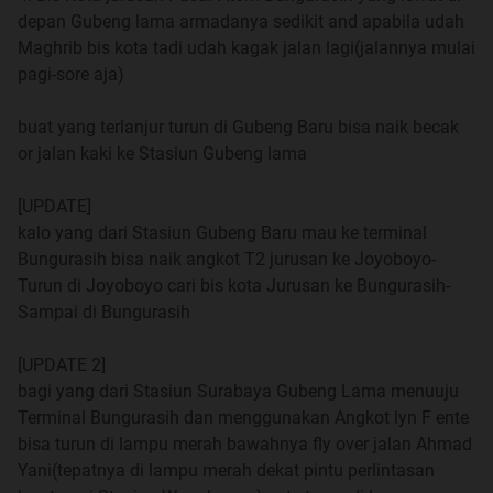
depan Gubeng lama armadanya sedikit and apabila udah
Maghrib bis kota tadi udah kagak jalan lagi(jalannya mulai
pagi-sore aja)
buat yang terlanjur turun di Gubeng Baru bisa naik becak
or jalan kaki ke Stasiun Gubeng lama
[UPDATE]
kalo yang dari Stasiun Gubeng Baru mau ke terminal
Bungurasih bisa naik angkot T2 jurusan ke Joyoboyo-
Turun di Joyoboyo cari bis kota Jurusan ke Bungurasih-
Sampai di Bungurasih
[UPDATE 2]
bagi yang dari Stasiun Surabaya Gubeng Lama menuuju
Terminal Bungurasih dan menggunakan Angkot lyn F ente
bisa turun di lampu merah bawahnya fly over jalan Ahmad
Yani(tepatnya di lampu merah dekat pintu perlintasan