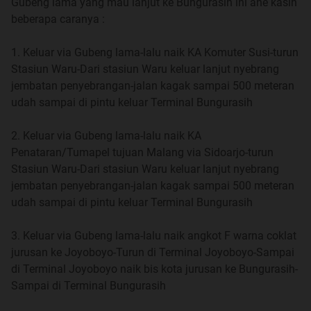
Gubeng lama yang mau lanjut ke Bungurasih ini ane kasih
beberapa caranya :
1. Keluar via Gubeng lama-lalu naik KA Komuter Susi-turun
Stasiun Waru-Dari stasiun Waru keluar lanjut nyebrang
jembatan penyebrangan-jalan kagak sampai 500 meteran
udah sampai di pintu keluar Terminal Bungurasih
2. Keluar via Gubeng lama-lalu naik KA
Penataran/Tumapel tujuan Malang via Sidoarjo-turun
Stasiun Waru-Dari stasiun Waru keluar lanjut nyebrang
jembatan penyebrangan-jalan kagak sampai 500 meteran
udah sampai di pintu keluar Terminal Bungurasih
3. Keluar via Gubeng lama-lalu naik angkot F warna coklat
jurusan ke Joyoboyo-Turun di Terminal Joyoboyo-Sampai
di Terminal Joyoboyo naik bis kota jurusan ke Bungurasih-
Sampai di Terminal Bungurasih