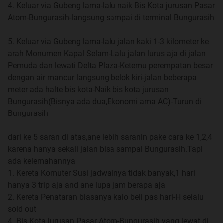
4. Keluar via Gubeng lama-lalu naik Bis Kota jurusan Pasar
Atom-Bungurasih-langsung sampai di terminal Bungurasih
5. Keluar via Gubeng lama-lalu jalan kaki 1-3 kilometer ke
arah Monumen Kapal Selam-Lalu jalan lurus aja di jalan
Pemuda dan lewati Delta Plaza-Ketemu perempatan besar
dengan air mancur langsung belok kiri-jalan beberapa
meter ada halte bis kota-Naik bis kota jurusan
Bungurasih(Bisnya ada dua,Ekonomi ama AC)-Turun di
Bungurasih
dari ke 5 saran di atas,ane lebih saranin pake cara ke 1,2,4
karena hanya sekali jalan bisa sampai Bungurasih.Tapi
ada kelemahannya
1. Kereta Komuter Susi jadwalnya tidak banyak,1 hari
hanya 3 trip aja and ane lupa jam berapa aja
2. Kereta Penataran biasanya kalo beli pas hari-H selalu
sold out
4. Bis Kota jurusan Pasar Atom-Bungurasih yang lewat di