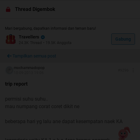
bepergian ke mana aja naik kereta api di Pulau Jawa
Thread Digembok
dan Sumatera dan ada pertanyaan2 berkaitan dengan
jadwal, rekomendasi, kelas kereta, sama perkiraan harga
tiket, dll
Mari bergabung, dapatkan informasi dan teman baru!
Travellers
Gabung
24.3K
Thread
•
19.5K
Anggota
Jawaban2 yang disampaikan TS maupun teman2
Tampilkan semua post
insyaAllah didasarkan data & jadwal terbaru ditambah
mochammadopop
pengalaman2 pribadi sebagai Railfans & Pengguna setia
#
9296
10-09-2013 19:06
jasa Kereta Api
trip report
Spoiler
for
"yang dicari"
:
permisi suhu suhu..
mau numpang corat coret dikit ne
Spoiler
for
"PERHATIAN!!!"
:
beberapa hari yg lalu ane dapat kesempatan naek KA