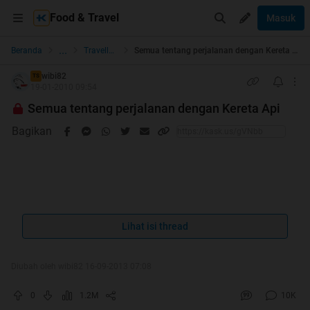
Food & Travel
Masuk
...
Beranda
Travellers
Semua tentang perjalanan dengan Kereta Api
wibi82
TS
19-01-2010 09:54
Semua tentang perjalanan dengan Kereta Api
Bagikan
FREE KONSULTASI KERETA API
Lihat isi thread
courtesy of:
id.wikipedia.org
by
Aditya55
Quote:
Diubah oleh wibi82 16-09-2013 07:08
0
1.2M
10K
Trit ini didedikasikan buat Agan2 semua yang mau