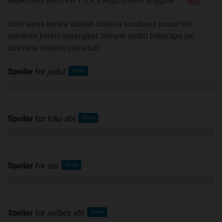
legendaris yaitu KA 1 a.k.a Argo bromo anggrek
Kumpulan index jadwal & trip report agan
dokumen
:
Spoiler
for
Kumpulan index jadwal & trip report agan
start awak kereta adalah stasiun surabaya pasar turi ..
"dokumen"
:
sebelum kereta berangkat sempet ambil beberapa pic
suasana stasiun pasarturi
Spoiler
for
jadul
:
Syarat Pembatalan dan Penukaran tiket KA by Agan
Nitrococcus
:
Spoiler
for
Syarat pembatalan by Agan "Nitrococcus"
:
Spoiler
for
loko sbi
:
Syarat Penukaran struk online ke tiket KA by Agan
Spoiler
for
sbi
:
Nitrococcus
:
Spoiler
for
Syarat pembatalan by Agan "Nitrococcus"
:
Spoiler
for
railbox sbi
: