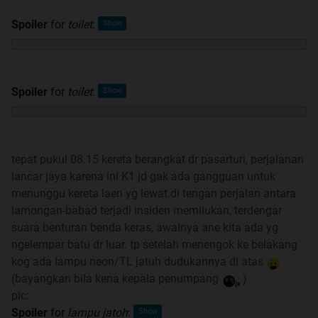
Spoiler
for
toilet
:
Spoiler
for
toilet
:
tepat pukul 08.15 kereta berangkat dr pasarturi, perjalanan
lancar jaya karena ini K1 jd gak ada gangguan untuk
menunggu kereta laen yg lewat.di tengan perjalan antara
lamongan-babad terjadi insiden memilukan, terdengar
suara benturan benda keras, awalnya ane kita ada yg
ngelempar batu dr luar. tp setelah menengok ke belakang
kog ada lampu neon/TL jatuh dudukannya di atas
(bayangkan bila kena kepala penumpang
)
pic:
Spoiler
for
lampu jatoh
: