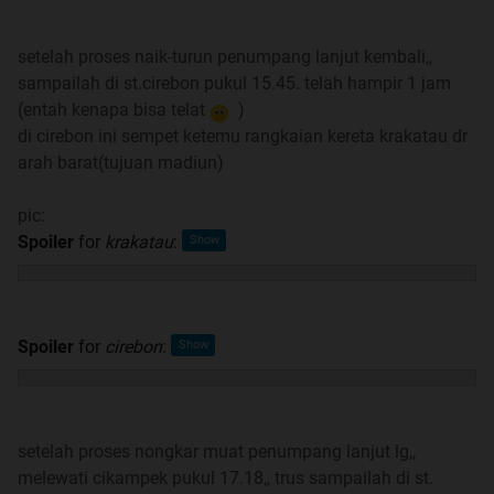
setelah proses naik-turun penumpang lanjut kembali,,
sampailah di st.cirebon pukul 15.45. telah hampir 1 jam
(entah kenapa bisa telat
)
di cirebon ini sempet ketemu rangkaian kereta krakatau dr
arah barat(tujuan madiun)
pic:
Spoiler
for
krakatau
:
Spoiler
for
cirebon
:
setelah proses nongkar muat penumpang lanjut lg,,
melewati cikampek pukul 17.18,, trus sampailah di st.