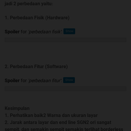
jadi 2 perbedaan yaitu:
Thread Samsung Galaxy Note II ~ Part 0
1. Perbedaan Fisik (Hardware)
[CENTER]Samsung Galaxy Note II micro site[/CENTER]
Spoiler
for
'perbedaan fisik'
:
Quote:
SEJARAH LAUNCHING Samsung Galaxy
2. Perbedaan Fitur (Software)
Note II
Spoiler
for
'perbedaan fitur'
:
Spoiler
for
Sejarah SGN2
:
Kesimpulan
1. Perhatikan baik2 Warna dan ukuran layar
KETERANGAN LENGKAP TENTANG SAMSUNG
2. Jarak antara layar dan end line SGN2 ori sangat
GALAXY NOTE II
sempit, dan semakin sempit semakin terlihat borderless