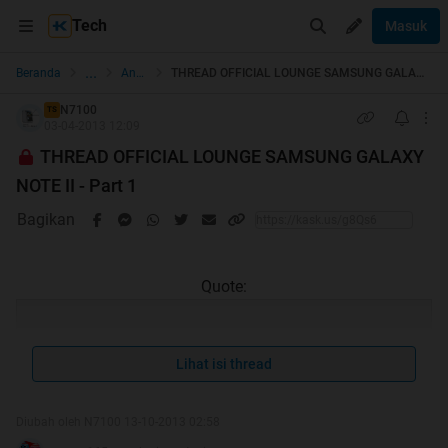
Tech
Masuk
...
Beranda
Android
THREAD OFFICIAL LOUNGE SAMSUNG GALAXY NOTE II - Part 1
N7100
TS
03-04-2013 12:09
THREAD OFFICIAL LOUNGE SAMSUNG GALAXY
NOTE II - Part 1
Bagikan
Quote:
Lihat isi thread
Fiqih Tentang Hewan Qurban
Diubah oleh N7100 13-10-2013 02:58