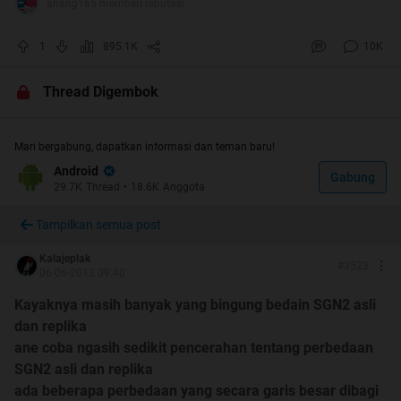
anang165 memberi reputasi
تَقَبلَ اللهُ مِنا وَمِنْكُمْ , وَأَحَالَهُ اللهُ عَلَيْك
1
895.1K
10K
“Taqabbalallahu minna waminkum wa ahalahullahu
Thread Digembok
‘alaik”.
(Semoga Allah menerima (amalan) dari kami dan darimu
Mari bergabung, dapatkan informasi dan teman baru!
sekalian dan semoga Allah menyempurnakannya
Android
Gabung
29.7K
Thread
•
18.6K
Anggota
atasmu).
Tampilkan semua post
Kalajeplak
#
3523
06-06-2013 09:40
Kayaknya masih banyak yang bingung bedain SGN2 asli
dan replika
ane coba ngasih sedikit pencerahan tentang perbedaan
SGN2 asli dan replika
ada beberapa perbedaan yang secara garis besar dibagi