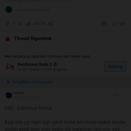
Diubah oleh apalahhh 10-04-2013 02:59
grg. memberi reputasi
: BACA PAGE #1 DENGAN TELITI DAN SEKSAMA DULU
1
825.1K
10K
!!!!
:
Thread Digembok
Let's begin :
Mari bergabung, dapatkan informasi dan teman baru!
VIXION KASKUS COMMUNITY adalah salah satu forum
Kendaraan Roda 2
Gabung
dibawah KASKUS yang membahas segala sesuatu
19.2K
Thread
•
15.6K
Anggota
mengenai Yamaha VIXION baik masalah, keluhan,
Tampilkan semua post
modifikasi, kegiatan sosial ataupun touring.
Siapa pun berhak bergabung asalkan menghormati dan
vixinos
#
13
mematuhi peraturan bersama yang berlaku di VIXUS
03-04-2013 14:02
FAQ - Substitusi Rantai
VIXUS bukan hanya sekedar komunitas di dunia maya,
tapi kita juga menjalin tali persaudaraan di dunia nyata..
Bagi kita yg mgkn pgn ganti rantai krn rantai sudah kendor,
sudah ganti gear, atau mgkn utk keperluan lain nya, ada