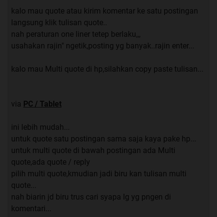
akibat nya dan setuju untuk tidak menuntut dalam bentuk
kalo mau quote atau kirim komentar ke satu postingan
apapun
:
langsung klik tulisan quote..
nah peraturan one liner tetep berlaku,,,
Ketigax :
usahakan rajin" ngetik,posting yg banyak..rajin enter...
Kita ga maenan stiker
We are genk MOTORHOOD not STIKERHOOD or
kalo mau Multi quote di hp,silahkan copy paste tulisan...
JACKETHOOD, so be exist n gain respect
:
Keempax
via
PC / Tablet
Kita bukan klub tapi komunitas, harap di pahami batasan2
atau perbedaan2 nya
ini lebih mudah...
untuk quote satu postingan sama saja kaya pake hp...
Ke limax :
untuk multi quote di bawah postingan ada Multi
Sekali lg (yak sekali lagi) Vixus tidak AKAN bertanggung
quote,ada quote / reply
jawab atas segala jenis keracunan yg anda alami
:
pilih multi quote,kmudian jadi biru kan tulisan multi
quote...
Pasal Tambahan : tidak untuk wanita hamil,lemah
nah biarin jd biru trus cari syapa lg yg pngen di
syahwat, penderita jantung, ejakulasi dini,vertigo, pria
komentari...
abnormal, psikotropika traumatis,eksema.