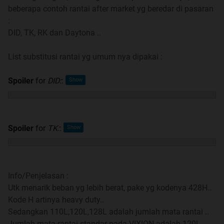
beberapa contoh rantai after market yg beredar di pasaran
RULES Thread VIXUS
:
DID, TK, RK dan Daytona ..
1. Prime ID : Senin s/d Jumat
List substitusi rantai yg umum nya dipakai :
2. Bebas Untuk Hari sabtu dan Minggu Namun WAJIB
MEMBERIKAN IDENTITAS PRIME ID (Perhatian keras bagi
Spoiler
for
DID:
:
para Klon),
Yang ngaku-ngaku Prime padahal Klonengan = Banned
LOCATION = PRIME (Minimal ada sedikit menyinggung ke
Prime) jangan ngasal lah
Spoiler
for
TK:
:
3. Greeting hanya dilakukan 1 kali aja.. Ga usah banyak" n'
kuot seabreg
Info/Penjelasan :
4. Gag ada komen "mejenk2 an di pej 1 or apalah pasti
Utk menarik beban yg lebih berat, pake yg kodenya 428H..
kena sunat "
Kode H artinya heavy duty..
Sedangkan 110L,120L,128L adalah jumlah mata rantai ..
5. SETIAP TAMU BARU, WAJIB MEMPERKENALKAN DIRI
Jumlah mata rantai standar pada VIXION adalah 120L..