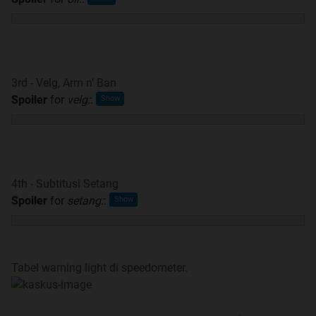
dulu sebelum posting di sini
27. Untuk pelanggar, akan diberikan WARNING terlebih
dahulu melalui postingan / VM / PM. Jika tidak ada
respon, maka bersiap untuk menerima "Operation Bring
3rd - Velg, Arm n' Ban
The BATA"
:
Spoiler
for
velg:
:
Ini adalah WARN untuk di terapkan di semua part.
Sanksi di dukung 100% oleh MABES 13 & Fastboyz Corp.
"U Know Me So Well lah hukuman nya . . . . . . . . "
4th - Subtitusi Setang
Spoiler
for
setang:
:
Q : "Kenapa di terapkan?"
A : "VIXUS semakin miring reputasinya, jadi ayo kita
Tabel warning light di speedometer.
sama2 perbaiki"