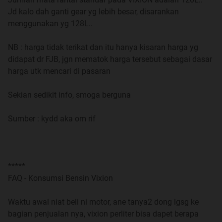
(untuk mengetahui apakah prime ID or Clones)
Jd kalo dah ganti gear yg lebih besar, disarankan
menggunakan yg 128L..
6. DILARANG Keras Posting Gambar yang berbau BB
(Porno|Full Nude)
NB : harga tidak terikat dan itu hanya kisaran harga yg
didapat dr FJB, jgn mematok harga tersebut sebagai dasar
7. DILARANG Posting bernuansa SARA
harga utk mencari di pasaran
8. DILARANG TRIPLE POST APALAGI LEBIH !
Sekian sedikit info, smoga berguna
9. DILARANG Memancing Keributan
Sumber : kydd aka om rif
10. DILARANG Keras Transaksi Cendol atau Bata
(Gunakan Fasilitas PM atau VM, bahkan Jika Perlu YM)
*****
11. DILARANG mengiklankan promo
FAQ - Konsumsi Bensin Vixion
jualan/produk/jasa/link dari luar forum kaskus dalam
bentuk apapun, baik tulisan atau pun gambar di trit VIXUS
Waktu awal niat beli ni motor, ane tanya2 dong lgsg ke
bagian penjualan nya, vixion perliter bisa dapet berapa
12. Dilarang insult TS atau momod