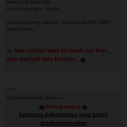
teken multi quote lagi...
abis itu baru reply / quote..
Vixus is providing basic human rights such as freedom of
speech. By entering Vixus, you are agree to our terms and
nah mau posting pake hp / pc peraturan ONE LINER
agreements.
tetap berlaku...
Sekian dan terima kasih
kalo setelah baca ini masih one liner ,
nb :
siap-siap jadi bata kolektor..
:
Quote:
Original Posted By
vixinos
►
dibuang sayang
:
beberapa dokumentasi yang belum
didokumentasikan