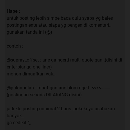
vixus
:
- bagi yang melanggar akan di tusbol sama yondi
Hape :
untuk posting lebih simpe baca dulu syapa yg bales
postingan ente atau siapa yg pengen di komentari..
gunakan tanda ini (
@
)
Baca ini dulu gan
:
contoh :
@supray_offset : ane ga ngerti multi quote gan..(disini di
Pertamax :
enter,biar ga one liner)
Disclaimer
mohon dimaafkan yak...
Vixus tidak bertanggung jawab atas segala jenis
keracunan yg anda alami
:
@pulanpulan : maaf gan ane blom ngerti <<<<--------
(postingan sebaris DILARANG disini)
So, enter with ur own risk
:
jadi klo posting minimal 2 baris..pokoknya usahakan
Keduax :
banyak..
28stut agreement :
ga sedikit ",,
Dengan memasuki trit vixus, berarti anda telah mengetahui