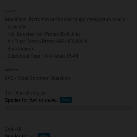
21. Gunakan spoiler untuk post segala sesuatu berbentuk
*****
gambar (foto motor dan lain-lain)
:
Modifikasi Performa utk harian tanpa menyentuh mesin :
- WrAin/AI
22. Jika ada user yang mau beriklan, mohon gunakan
- Koil Booster/Koil Protec/Koil ti-rev
Spoiler untuk gambar dan link yang diberikan. Sangat
- Air Filter Ferrox/Protec/GP/JFC/KNN
dihargai jika "Nitip lapak" menggunakan kata-kata yang
- Busi Iridium
sopan dan tidak asal "selonong".
- Substitusi Gear 14-44 atau 15-44
23. Tidak mempost "Lapak" secara berulang-ulang (tidak
******
lebih dari 1x post).
FAQ - Most Common Question
24. Untuk quote postingan yang panjang, mohon untuk di
1st - Ban di velg ori
EDIT.
Spoiler
for
ban vs pelek:
:
25. Untuk quote gambar, mohon untuk dihapus link
gambarnya.
2nd - Oli
26. Ga ada yang ngaku" nubie.. semua bisa baca rules
Spoiler
for
oli:
: