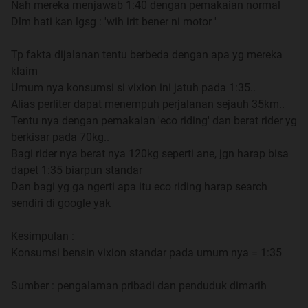
Nah mereka menjawab 1:40 dengan pemakaian normal
Dlm hati kan lgsg : 'wih irit bener ni motor '
13. Sangat di hargai jika mempergunakan Multi Quote
[MQ] dalam mereply atau paling tidak single Quote tapi
Tp fakta dijalanan tentu berbeda dengan apa yg mereka
dengan 2 liner
klaim
Umum nya konsumsi si vixion ini jatuh pada 1:35..
14. DILARANG ONELINER !
Alias perliter dapat menempuh perjalanan sejauh 35km..
Tentu nya dengan pemakaian 'eco riding' dan berat rider yg
15. Monolog = Banned + Bata
berkisar pada 70kg..
Bagi rider nya berat nya 120kg seperti ane, jgn harap bisa
16. No junks, no Flame
:
dapet 1:35 biarpun standar
Dan bagi yg ga ngerti apa itu eco riding harap search
17. Biasakan sebelum bertanya cek INDEX dahulu
sendiri di google yak
18. Do not hit n run, thread ini bukan call center
Kesimpulan :
Konsumsi bensin vixion standar pada umum nya = 1:35
19. Dilarang YM an di thread
:
Sumber : pengalaman pribadi dan penduduk dimarih
20. Utamakan menjawab pertanyaan