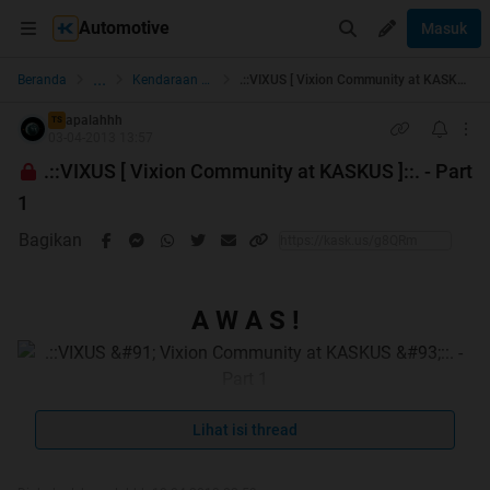
Automotive
Masuk
...
Beranda
Kendaraan Roda 2
.::VIXUS [ Vixion Community at KASKUS ]::. - Part 1
apalahhh
TS
03-04-2013 13:57
.::VIXUS [ Vixion Community at KASKUS ]::. - Part
1
Bagikan
A W A S !
Anda memasuki trit SUPER KENCANG!
Subscribe
-atau-
Bookmark (Ctrl D)
Lihat isi thread
biar nggak ketinggalan
berita!