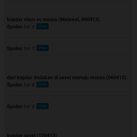
kopdar vixus vs mexus (Melawai, 040413)
Spoiler
for
6
:
Spoiler
for
7
:
dari kopdar dadakan di sevel menuju monas (060413)
Spoiler
for
8
:
Spoiler
for
9
:
kopdar sevel (120413)