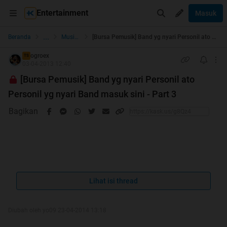
Entertainment
Masuk
...
Beranda
Musician Corner
[Bursa Pemusik] Band yg nyari Personil ato Personil yg nyari Band masuk sini - Part 3
ogroex
TS
03-04-2013 12:40
[Bursa Pemusik] Band yg nyari Personil ato
Personil yg nyari Band masuk sini - Part 3
Bagikan
Forum Music Rules & Index
Lihat isi thread
Quote:
Diubah oleh yo09 23-04-2014 13:18
mohon maaf untuk memasukkan ke index untuk
sementara tidak bisa di lakukan oleh TS karna TS