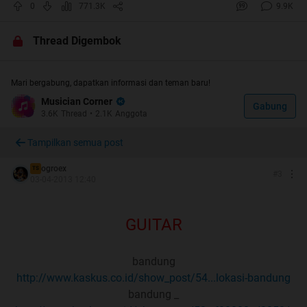
0
771.3K
9.9K
sangat jarang online via kompi, harap maklum
Thread Digembok
sesuai dengan judul tread ini [bursa pemusik] Band yg
Mari bergabung, dapatkan informasi dan teman baru!
nyari Personil ato Personil yg nyari Band, pokoknya saling
melengkapilah
Musician Corner
Gabung
3.6K
Thread
•
2.1K
Anggota
Quote:
Tampilkan semua post
ogroex
TS
: PERATURAN
:
#
3
03-04-2013 12:40
GUITAR
1. postingan dilarang keras memakai fotn di atas
4,
bandung
2. promosi band/personil maks 1 post per page
http://www.kaskus.co.id/show_post/54...lokasi-bandung
3. mencantumkan no hp email,ym,fb,myspace ato
bandung _