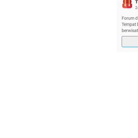
T
2
Forum di
Tempat b
berwisat