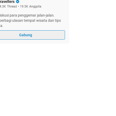
ravellers
4.3K
Thread
•
19.5K
Anggota
skusi para penggemar jalan-jalan.
erbagi ulasan tempat wisata dan tips
a.
Gabung