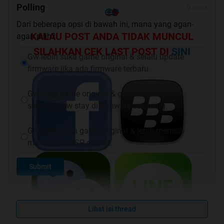
Polling
0 suara
Dari beberapa opsi di bawah ini, mana yang agan-
KALAU POST ANDA TIDAK MUNCUL
agan pilih?
SILAHKAN CEK LAST POST DI
SINI
Gw lebih suka game original & selalu update
firmware jika ada firmware terbaru.
Gw suka game original & game PSP exploit
sehingga gw stay di firmware sekarang.
Gw tidak suka game original & lebih memilih
main game PSP exploit.
Submit
Lihat isi thread