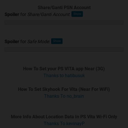
Dilarang sundul pertanyaan, kecuali sudah lewat
Share/Ganti PSN Account
2 halaman. Pertanyaan yang tidak dijawab biasanya
Spoiler
for
Share/Ganti Account
:
karena tidak detil atau jawabannya sudah ada di
page 1.
Dilarang posting pertanyaan dengan iming-iming
cendol
, karena dapat memicu jawaban yang
Spoiler
for
Safe Mode
:
berulang-ulang.
Mengirim PM ataupun VM berisi pertanyaan ke
TS atau penghuni lounge yang lain harap diabaikan
saja. Ini lounge bukan tempat konsultasi pribadi.
How To Set your PS VITA app Near (3G)
Jika ingin bertanya mengenai game A atau game
Thanks to hatibusuk
B, lebih baik langsung main ke lounge game
bersangkutan saja karena lounge ini dikhususkan
How To Set Skyhook For Vita (Near For WiFi)
untuk pembahasan handheld PSV sendiri.
Thanks To no_brain
Jika Anda posting disini maka Anda dianggap
telah setuju dengan seluruh rules yang diterapkan di
lounge ini dan jika melanggar akan dikenakan
More Info About Location Data In PS Vita Wi-Fi Only
sanksi.
Thanks To kevinayP