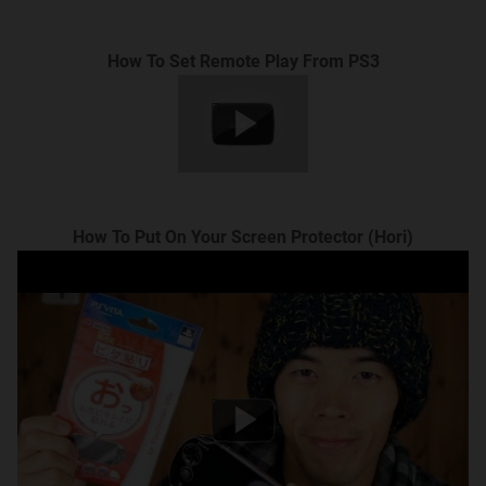
Peraturan baru yang diperlukan dapat
ditambahkan sewaktu-waktu.
How To Set Remote Play From PS3
SANKSI
Quote:
WARNING sebanyak 3x hingga langsung request
banned+bata)
Tidak baca pejwan dan rules yang berlaku.
How To Put On Your Screen Protector (Hori)
Double posting (dopost).
Iming-iming cendol.
BATA (tanpa peringatan)
Junker.
One liner.
REQUEST BANNED PERMANEN (LANGSUNG TANPA
PERINGATAN)