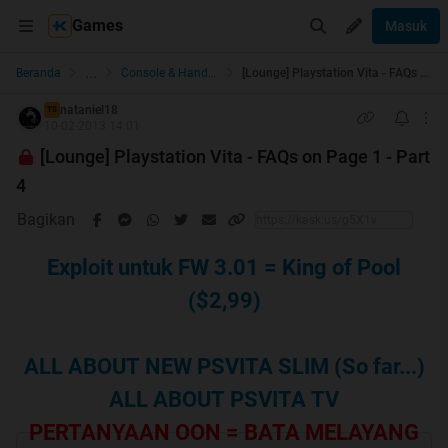
Games
Masuk
...
Beranda
Console & Handheld Games
[Lounge] Playstation Vita - FAQs on Page 1 - Part 4
nataniel18
TS
10-02-2013 14:01
[Lounge] Playstation Vita - FAQs on Page 1 - Part
4
Bagikan
Exploit untuk FW 3.01 = King of Pool
($2,99)
ALL ABOUT NEW PSVITA SLIM (So far...)
ALL ABOUT PSVITA TV
PERTANYAAN OON = BATA MELAYANG