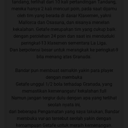
tandang, terlihat dari 10 kali pertandingan Tandang,
Special Thanks :
mereka hanya 2 kali mencuri poin, pada saat dijamu
Pengunjung Thread
:
oleh tim yang berada di dasar Klasemen, yakni
(silahkan bebas menuangkan opini)
Mallorca dan Osasuna, dan sisanya menelan
asal sopan dan sesuai aturan yang berlaku
kekalahan. Getafe merupakan tim yang cukup baik
dengan perolehan 24 poin dan saat ini menduduki
Kontribusi TS terhadap Thread :
peringkat-13 klasemen sementara La Liga.
KEPUTUSAN DI AWAL TAHUN 2013
Dan berpotensi besar untuk merangkak ke peringkat-9
bila menang atas Granada.
tentunya gratis
dan
akan terus gratis
Bandar pun membuat semakin yakin para player
About Me :
dengan membuka
Hanya memberikan opini yang tentunya tidak akan
Getafe unggul 1/2 bola terhadap Granada, yang
pernah luput dari kesalahan.
memastikan kemenangan/ kekalahan full
Namun jangan tergiur dulu dengan apa yang terlihat
nice to meet you all
seolah nyata ini,
dari beberapa Pengamatan yang saya lakukan, Bandar
membuka vur-an tersebut seolah yakin dengan
kemampuan Getafe untuk meraih kemenangan.