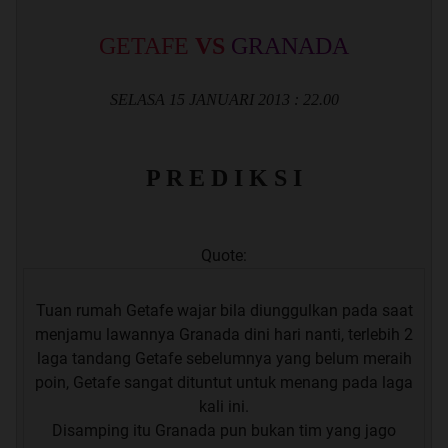
Kaskuser Top Share
Spoiler
for
top share
:
GETAFE
VS
GRANADA
SELASA 15 JANUARI 2013 : 22.00
Quote:
Original Posted By
2013-Group
P R E D I K S I
Restricted Group
Quote:
Tips Record - 2012
Tuan rumah Getafe wajar bila diunggulkan pada saat
menjamu lawannya Granada dini hari nanti, terlebih 2
Spoiler
for
record
:
laga tandang Getafe sebelumnya yang belum meraih
poin, Getafe sangat dituntut untuk menang pada laga
kali ini.
Disamping itu Granada pun bukan tim yang jago