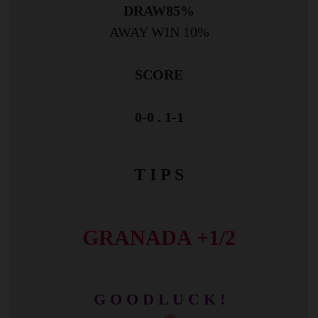
DRAW
85%
AWAY WIN 10%
SCORE
0-0 . 1-1
T I P S
GRANADA +1/2
G O O D L U C K !