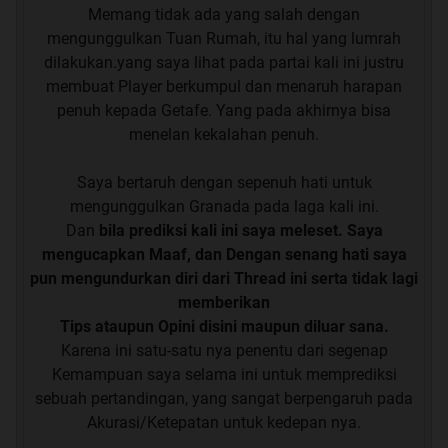
Announcement :
Check Last Page for the latest news
:
Memang tidak ada yang salah dengan
mengunggulkan Tuan Rumah, itu hal yang lumrah
Quote:
dilakukan.yang saya lihat pada partai kali ini justru
membuat Player berkumpul dan menaruh harapan
penuh kepada Getafe. Yang pada akhirnya bisa
Untuk yang PM/YM/ Mohon maaf :
menelan kekalahan penuh.
Tidak menerima Pengelolaan Akun Bet dari masing2
User
:
Saya bertaruh dengan sepenuh hati untuk
Saya hanya mengeluarkan Tips lewat Postingan di
mengunggulkan Granada pada laga kali ini.
Thread
Dan
bila prediksi kali ini saya meleset. Saya
Dan di Private Group yang saya kelola
mengucapkan Maaf, dan Dengan senang hati saya
Demi kenyamanan bersama :
Mohon dimaklumi
pun mengundurkan diri dari Thread ini serta tidak lagi
memberikan
Tips ataupun Opini disini maupun diluar sana.
Karena ini satu-satu nya penentu dari segenap
Kemampuan saya selama ini untuk memprediksi
sebuah pertandingan, yang sangat berpengaruh pada
Akurasi/Ketepatan untuk kedepan nya.