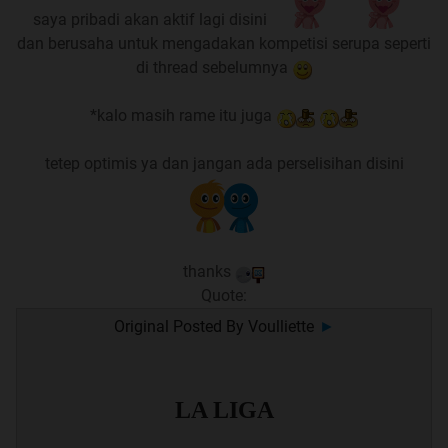
Perhatikan waktu dan jumlah uang yang agan habiskan
saya pribadi akan aktif lagi disini
dan berusaha untuk mengadakan kompetisi serupa seperti
di thread sebelumnya
Track Record Tips di Thread Ini :
Quote:
*kalo masih rame itu juga
Cek Last Page dari Thread Ini
tetep optimis ya dan jangan ada perselisihan disini
Tips Record - 2013
Quote:
Getafe vs Granada
thanks
Chelsea vs Soton
Quote:
Heart vs Adelaide
Original Posted By
Voulliette
►
MIX PARLAY
Sevilla vs Granada
2013-QUIZ
LA LIGA