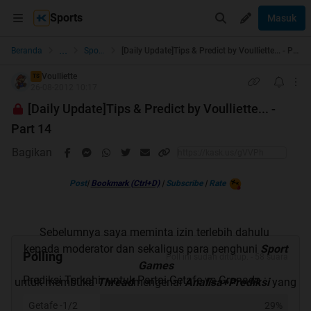
Sports
Masuk
...
Beranda
Sports
[Daily Update]Tips & Predict by Voulliette... - Part 14
Voulliette
TS
26-08-2012 10:17
[Daily Update]Tips & Predict by Voulliette... -
Part 14
Bagikan
Post
|
Bookmark (Ctrl+D)
|
Subscribe
|
Rate
Sebelumnya saya meminta izin terlebih dahulu
kepada moderator dan sekaligus para penghuni
Sport
Polling
Poll ini sudah ditutup. - 58 suara
Games
Prediksi Terkahir untuk Partai Getafe vs Granada :
untuk membuka
Thread
mengenai
Analisa+Prediksi
yang
akan
kaskuser
kelola.
Getafe -1/2
29%