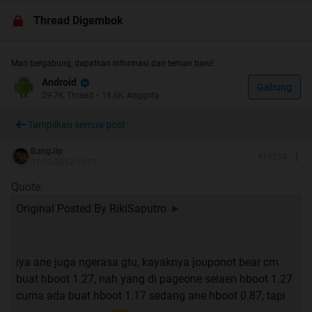
Thread Digembok
HTC SENSATION / XE
Mari bergabung, dapatkan informasi dan teman baru!
Android
Gabung
29.7K
Thread
•
18.6K
Anggota
Tampilkan semua post
Quote:
BangJip
INDEX
#
10254
31-12-2012 18:01
============================================
Quote:
=============
Original Posted By
RikiSaputro
►
1. Home
Welcome to HTC Sensation / XE Lounge!
iya ane juga ngerasa gtu, kayaknya jouponot bear cm
2. FAQ (Frequently Ask Question)
buat hboot 1.27, nah yang di pageone selaen hboot 1.27
Pertanyaan yang sering muncul mengenai HTC
cuma ada buat hboot 1.17 sedang ane hboot 0.87, tapi
Sensation / XE