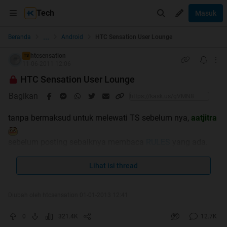
Tech
Masuk
...
Beranda
Android
HTC Sensation User Lounge
htcsensation
TS
11-06-2011 12:06
HTC Sensation User Lounge
Bagikan
tanpa bermaksud untuk melewati TS sebelum nya,
aatjitra
sebelum posting sebaiknya membaca
RULES
yang ada.
terima kasih
Lihat isi thread
Quote:
Diubah oleh htcsensation 01-01-2013 12:41
UPDATE SOON..
0
321.4K
12.7K