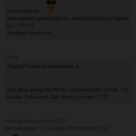
htc ane dah ics.
3. General Info
buat master2 please help me. apa bisa hboot-nya diganti
Informasi umum mengenai HTC Sensation / XE
ke 1.17/1.27
ane bener mumet nih.
4. Tutorial
Semua informasi mengenai flashing, rooting dan rom
terbaru dibahas disini
Quote:
5. Custom Rom & Kernel Update
Original Posted By
bumblebees
►
Update Rom & Kernel untuk HTC Sensation / XE
6. Mods + Tips & Tricks
Huh setau ane gb itu hboot 1.20 ke bwh kalo ics tuh 1.20
Mod ta,bahan + Tips dan trik mengenai HTC Sensation /
ke atas. Kok bs yah. Udh cb pk cr yg versi 1.17?
XE akan dibahas disini
7. Applications & Games
aneh itu, baru tau hboot 0.87
Aplikasi dan Games keren untuk memaksimalkan HTC
bawaan ginger 1.17, update ICS otomatis jd 1.27
Sensation / XE kamu dibahas di sini