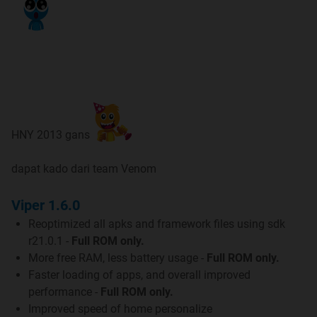
8. Community
Sarana antar member untuk berkomunikasi
9. Contributors
Para kontributor yang mengelola thread ini
HNY 2013 gans
changelog update pageone
disini
Update 13 Dec 2012
dapat kado dari team Venom
NEWS
Viper 1.6.0
Spoiler
for
""
:
Reoptimized all apks and framework files using sdk
r21.0.1 -
Full ROM only.
More free RAM, less battery usage -
Full ROM only.
Faster loading of apps, and overall improved
performance -
Full ROM only.
Improved speed of home personalize