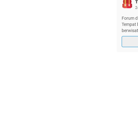
T
2
Forum di
Tempat b
berwisat