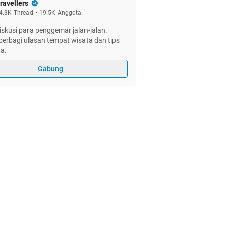
ravellers
4.3K
Thread
•
19.5K
Anggota
skusi para penggemar jalan-jalan.
erbagi ulasan tempat wisata dan tips
a.
Gabung