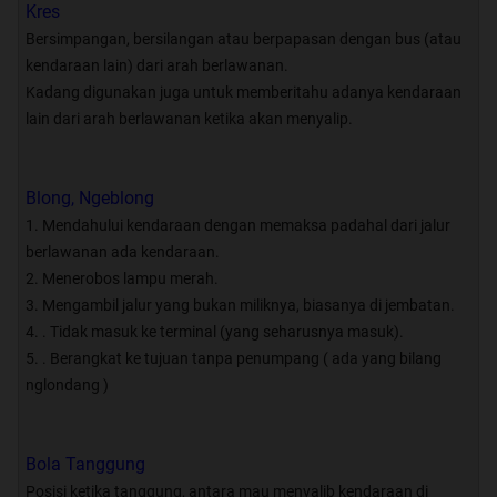
Official Fans Page Bimakus
:
Kres
Bersimpangan, bersilangan atau berpapasan dengan bus (atau
kendaraan lain) dari arah berlawanan.
:
Kadang digunakan juga untuk memberitahu adanya kendaraan
[URL="http://www.facebook.com/groups/294
lain dari arah berlawanan ketika akan menyalip.
114803941730/?
notif_t=group_r2j"]Bismania Kaskus
Family
Blong, Ngeblong
:
1. Mendahului kendaraan dengan memaksa padahal dari jalur
[/URL]
berlawanan ada kendaraan.
2. Menerobos lampu merah.
3. Mengambil jalur yang bukan miliknya, biasanya di jembatan.
: @BismaniaKaskus
:
4. . Tidak masuk ke terminal (yang seharusnya masuk).
5. . Berangkat ke tujuan tanpa penumpang ( ada yang bilang
nglondang )
Bola Tanggung
Posisi ketika tanggung, antara mau menyalib kendaraan di
by Gian Adel