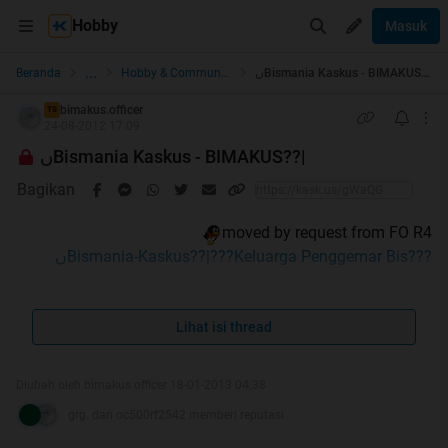
Hobby
Masuk
...
Beranda
Hobby & Community
ںBismania Kaskus - BIMAKUS??|
bimakus.officer
TS
24-08-2012 17:09
ںBismania Kaskus - BIMAKUS??|
Bagikan
ںBismania-Kaskus??|???Keluarga Penggemar Bis???
Izin ke pada Momod semuanya
Lihat isi thread
thread ini versi Lanjutan dari thread sebelah
versi upgrade.
.
Diubah oleh bimakus.officer 18-01-2013 04:38
guna untuk menertibkan kembali thread yang ada
grg. dan oc500rf2542 memberi reputasi
sebelumnya