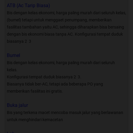
tidak hanya sekedar alat
ATB (Ac Tarip Biasa)
transportasi tetapi juga aneka
Bis dengan kelas ekonomi, harga paling murah dari seluruh kelas,
kreasi,hobby dan informasi.
(bumel) tetapi untuk menggaet penumpang, memberikan
fasilitas tambahan yaitu AC, sehingga diharapkan bisa bersaing
Bismania Kaskus tidak hanya sebagai
dengan bis ekonomi biasa tanpa AC. Konfigurasi tempat duduk
biasanya 2  3
sarana pemersatu antara Penggemar
bis di Indonesia dengan para
Bumel
kaskuser atau lebih gampangnya
Bis dengan kelas ekonomi, harga paling murah dari seluruh
penggemar bis yang suka berselancar
kelas.
di forum kaskus ini, tetapi juga
Konfigurasi tempat duduk biasanya 2  3.
berharap dapat berperan memberikan
Biasanya tidak ber-AC, tetapi ada beberapa PO yang
sumbangsih dan peduli untuk
memberikan fasilitas ini gratis.
memajukan bangsa kita Forum tentang
Buka jalur
bis dan kemajuan kaskus, khususnya
Bis yang terkena macet mencoba masuk jalur yang berlawanan
di prasarana transportasi darat,
untuk menghindari kemacetan
sebagai penghubung antar daerah di
Indonesia dan para Kaskuser.disini