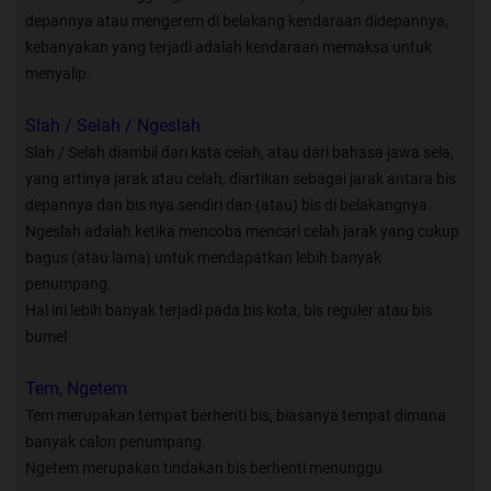
depannya atau mengerem di belakang kendaraan didepannya,
kebanyakan yang terjadi adalah kendaraan memaksa untuk
menyalip.
Spoiler
for
kopdar
:
Slah / Selah / Ngeslah
Slah / Selah diambil dari kata celah, atau dari bahasa jawa sela,
yang artinya jarak atau celah, diartikan sebagai jarak antara bis
Sebelumnya,
depannya dan bis nya sendiri dan (atau) bis di belakangnya.
Ngeslah adalah ketika mencoba mencari celah jarak yang cukup
Quote:
bagus (atau lama) untuk mendapatkan lebih banyak
penumpang.
Hal ini lebih banyak terjadi pada bis kota, bis reguler atau bis
bumel
anda yang bingung terhadap BIMAKUS,
silahkan baca2 dulu yang ini..
Tem, Ngetem
Tem merupakan tempat berhenti bis, biasanya tempat dimana
:
:
BIMAKUS Independent Bus Lovers
banyak calon penumpang.
Ngetem merupakan tindakan bis berhenti menunggu