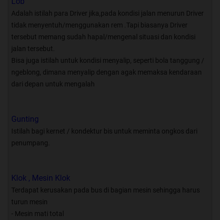
Lob
menjalin hubungan sesama antara Yang
Adalah istilah para Driver jika,pada kondisi jalan menurun Driver
awam bisa jadi tahu, yang paham jadi
tidak menyentuh/menggunakan rem .Tapi biasanya Driver
lebih tahu dan yang pinter harus
tersebut memang sudah hapal/mengenal situasi dan kondisi
cari tahu yang baru tentang bis
jalan tersebut.
Bisa juga istilah untuk kondisi menyalip, seperti bola tanggung /
ngeblong, dimana menyalip dengan agak memaksa kendaraan
untuk bergabung dan join Group
dari depan untuk mengalah
silahkan kunjungi
Gunting
Bimakus
: Social Group
:
Istilah bagi kernet / kondektur bis untuk meminta ongkos dari
ID 5050
penumpang.
ON
Klok , Mesin Klok
Terdapat kerusakan pada bus di bagian mesin sehingga harus
turun mesin
:
- Mesin mati total