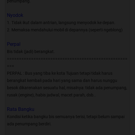
penumpang.
Index Garasi
Nyodok
1. Tidak ikut dalam antrian, langsung menyodok ke depan.
#1 ںBismania Kaskus - BIMAKUS
2. Memaksa mendahului mobil di depannya (seperti ngeblong)
??|Keluarga Penggemar Bis
#2 Official Rules Garasi Bimakus
Perpal
#3 Kepengurusan Garasi Bimakus
Bis tidak (jadi) berangkat.
Bus
==================================================
#4 Member Bimakus
===
#5 Member Bimakus - Plat Putih
PERPAL : Bus yang tiba ke kota Tujuan tetapi tidak harus
#6 Sejarah Bismania Kaskus
berangkat kembali pada hari yang sama dan harus nunggu
#7 Independensi Bismania Kaskus
besok dikarenakan sesuatu hal, misalnya: tidak ada penumpang,
#8 Papan Pengumuman Garasi
rusak (engine), habis jadwal, macet parah, dsb..
#9 Sejarah Bus Indonesia dan
Karoseri
Rata Bangku
#10 Modelling dan ATPM Bus
Kondisi ketika bangku bis semuanya terisi, tetapi belum sampai
#11 Pengenalan Chassis dan Mesin
ada penumpang berdiri.
Bus 01
#12 Pengenalan Chassis dan Mesin