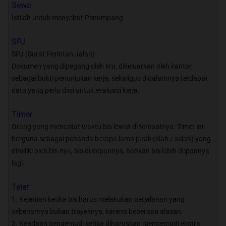
Sewa
Bus 02
I
stilah untuk menyebut Penumpang
#13 Ticketing, Perusahaan Otobus,
Terminal
SPJ
#14 Trayek AKDP - AKAP dari
SPJ (Surat Perintah Jalan)
Jakarta
Dokumen yang dipegang oleh kru, dikeluarkan oleh kantor,
#15 Tips Perjalanan
sebagai bukti penunjukan kerja, sekaligus didalamnya terdapat
#16 Istilah Dunia Perbisan
data yang perlu diisi untuk evaluasi kerja.
#17 Paper Bus, Hobby dan
Kreatifitas
Timer
#18 Narsis Kru Bimakus & Bunting
Orang yang mencatat waktu bis lewat di tempatnya. Timer ini
>>> Bus Hunting
berguna sebagai penanda berapa lama jarak (slah / selah) yang
#19 Event dan Gathering Bimakus
dimiliki oleh bis nya, bis di depannya, bahkan bis lebih depannya
#20 Gemboked
lagi.
Teler
1. Kejadian ketika bis harus melakukan perjalanan yang
sebenarnya bukan trayeknya, karena beberapa alasan.
sssssttttttttt
ada surat cinta dari mod arrrry
2. Keadaan pengemudi ketika diharuskan mengemudi ekstra
Surat Cinta