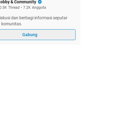
obby & Community
0.5K
Thread
•
7.2K
Anggota
skusi dan berbagi informasi seputar
n komunitas.
Gabung