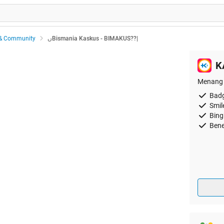
& Community
ںBismania Kaskus - BIMAKUS??|
K
Menang 
Badg
Smil
Bing
Bene