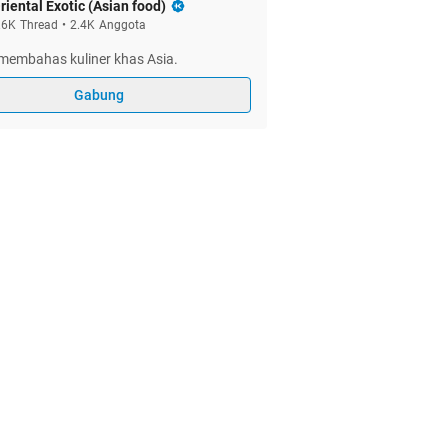
riental Exotic (Asian food)
.6K
Thread
•
2.4K
Anggota
membahas kuliner khas Asia.
Gabung