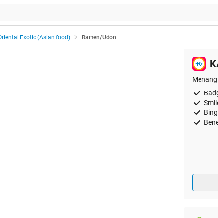
Oriental Exotic (Asian food)
Ramen/Udon
K
Menang 
Badg
Smil
Bing
Bene