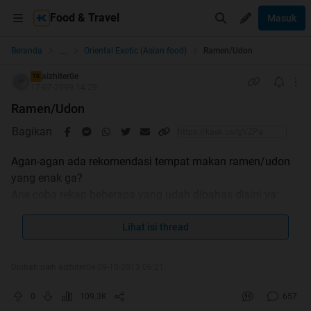
Food & Travel
Masuk
...
Beranda
Oriental Exotic (Asian food)
Ramen/Udon
aizhiter0e
TS
17-07-2009 14:29
Ramen/Udon
Bagikan
Agan-agan ada rekomendasi tempat makan ramen/udon
yang enak ga?
Ane coba rekap beberapa yang udah dibahas disini ya:
1.
Ajisen Ramen
Lihat isi thread
Lokasi
Beberapa reviewnya:
Diubah oleh aizhiter0e 09-10-2013 06:21
Review imagineme_btq
Review Rano_Porno
0
109.3K
657