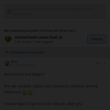
Review tukangmie
Review dee_lee
Tulis komentar menarik atau mention replykgpt untuk
Review cha2chan
ngobrol seru
Review iceman7up
[URL=”http://www.kaskus.co.id/show_post/00000000000
0000642081389/465/-"]Review streetball[/URL]
Mari bergabung, dapatkan informasi dan teman baru!
Review SiShopaholic
Oriental Exotic (Asian food)
Gabung
Review aizhiter0e
2.6K
Thread
•
2.4K
Anggota
Tampilkan semua post
2.
Shin Men Ramen
Lokasi
knox
#
55
Beberapa reviewnya:
01-09-2009 03:44
Review InRealLife
dimana tuh bos beppu?
Review julwow
Review Karim.ryuku
btw gw nyobain Jigoku nya Sanpachi, dahsyat emang
Review StyCo
pedesnya
Review Ashrey
Review blackwing
makan lepel 8, tapi enak sih dikasih Jelly gitu
Review samuro