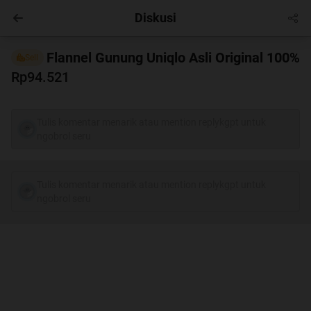
Diskusi
Regional
Masuk
Flannel Gunung Uniqlo Asli Original 100%
Sell
Rp94.521
Tulis komentar menarik atau mention replykgpt untuk
ngobrol seru
Tulis komentar menarik atau mention replykgpt untuk
ngobrol seru