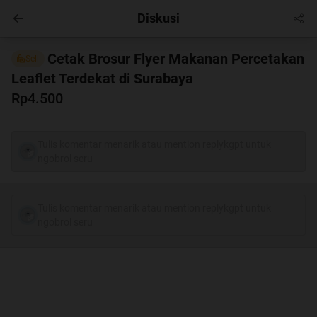
Diskusi
Hobby
Masuk
Cetak Brosur Flyer Makanan Percetakan
Sell
Leaflet Terdekat di Surabaya
Rp4.500
Tulis komentar menarik atau mention replykgpt untuk
ngobrol seru
Tulis komentar menarik atau mention replykgpt untuk
ngobrol seru