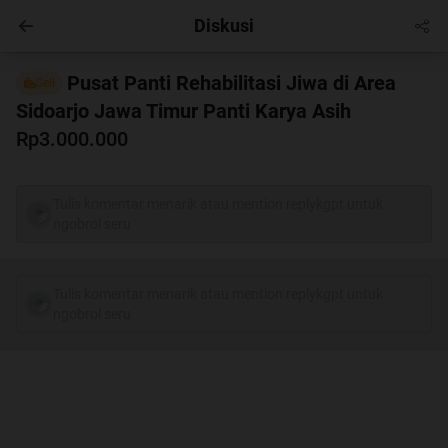
Diskusi
Masuk
Pusat Panti Rehabilitasi Jiwa di Area
Sell
Sidoarjo Jawa Timur Panti Karya Asih
Rp3.000.000
Tulis komentar menarik atau mention replykgpt untuk
ngobrol seru
Tulis komentar menarik atau mention replykgpt untuk
ngobrol seru