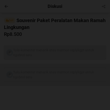
Diskusi
News
Masuk
Souvenir Paket Peralatan Makan Ramah
Sell
Lingkungan
Rp8.500
Tulis komentar menarik atau mention replykgpt untuk
ngobrol seru
Tulis komentar menarik atau mention replykgpt untuk
ngobrol seru