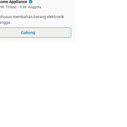
ome Appliance
.9K
Thread
•
9.9K
Anggota
khusus membahas barang elektronik
angga
Gabung