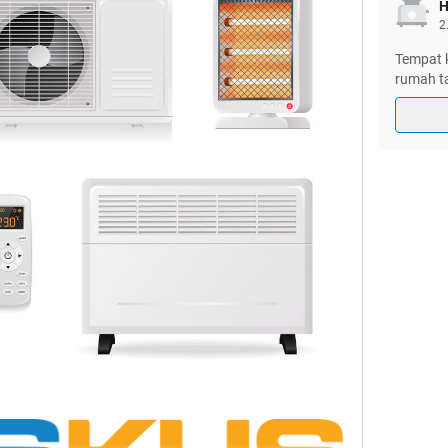
H
2
Tempat 
rumah t