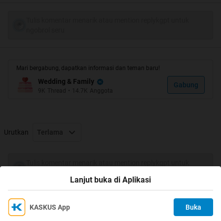
Tulis komentar menarik atau mention replykgpt untuk
ngobrol seru
Mari bergabung, dapatkan informasi dan teman baru!
Wedding & Family
Gabung
9K
Thread
•
14.7K
Anggota
Urutkan
Terlama
5 TITIK YANG BISA BIKIN WANITAMU MELAYANG
Tulis komentar menarik atau mention replykgpt untuk
ngobrol seru
Lanjut buka di Aplikasi
Kita simak ulasan nya...
KASKUS App
Buka
1. TENGKUK
Ikuti KASKUS di
Kami menggunakan Cookies