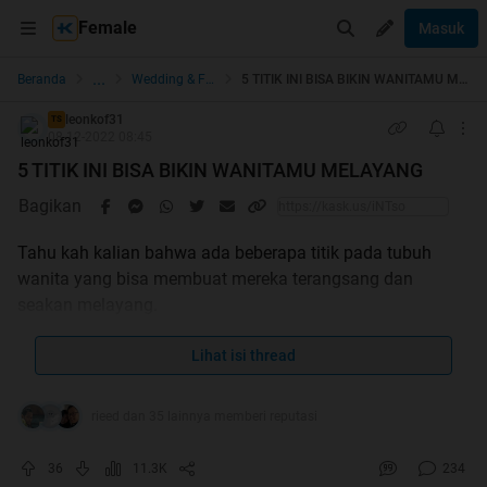
Female
Masuk
...
Beranda
Wedding & Family
5 TITIK INI BISA BIKIN WANITAMU MELAYANG
leonkof31
TS
08-12-2022 08:45
5 TITIK INI BISA BIKIN WANITAMU MELAYANG
Bagikan
Tahu kah kalian bahwa ada beberapa titik pada tubuh
wanita yang bisa membuat mereka terangsang dan
seakan melayang.
Titik ini penting loh, karena sebagai laki laki sejati juga
harus mengerti apa keinginan wanita pada saat
Lihat isi thread
berhubungan.
Kenapa ??... Karena hal ini akan membawa keharmonisan
rieed dan 35 lainnya memberi reputasi
dalam hubungan kalian, dan pasti nya makin di sayang
do'i.
36
11.3K
234