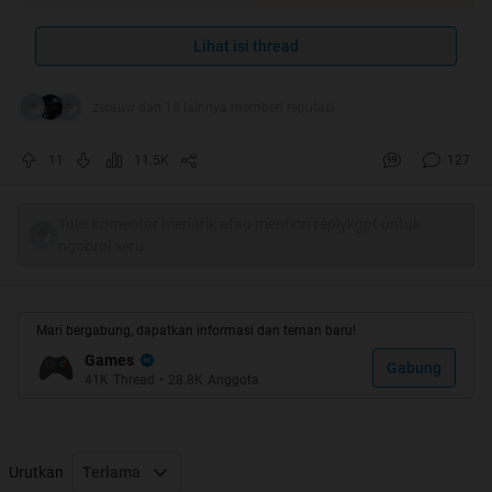
Catatan: Sekarang KASKUS menghadirkan Forum
Komunitas NFT Indonesia. Bagi yang ingin cari tahu lebih
Lihat isi thread
detail, langsung saja klik
disini
.
zerauw dan 18 lainnya memberi reputasi
11
11.5K
127
Halo agan dan sista,
Tulis komentar menarik atau mention replykgpt untuk
Yoon Seok-ho, CEO CCR, pengembang game Rising Force
ngobrol seru
Online (RF Online), mengumumkan kabar baik bahwa game
tersebut akan kembali hadir di server global dan bakal
menyematkan fitur NFT ke dalam gamenya.
Mari bergabung, dapatkan informasi dan teman baru!
Games
Gabung
41K
Thread
•
28.8K
Anggota
Urutkan
Terlama