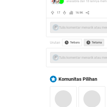
anasabila dan 18 lainnya memb
sebanyak 618 orang yang meninggal b
WIB).
17
16.9K
Tulis komentar menarik atau men
Urutan
Terbaru
Terlama
Tulis komentar menarik atau men
Komunitas Pilihan
Pasien y