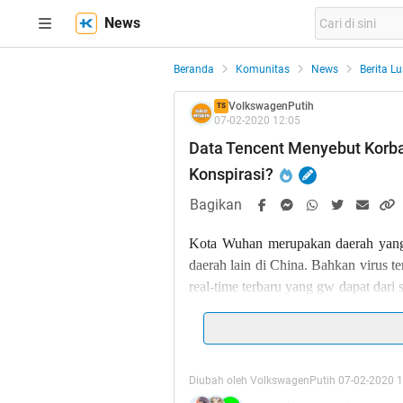
News
Beranda
Komunitas
News
Berita Lu
VolkswagenPutih
TS
07-02-2020 12:05
Data Tencent Menyebut Korb
Konspirasi?
Bagikan
Kota Wuhan merupakan daerah yang 
daerah lain di China. Bahkan virus te
real-time terbaru yang gw dapat dari 
orang positif terinfeksi virus corona
2020, pukul 18:33 WIB).
Provinsi Hubei yang didalamnya t
Diubah oleh VolkswagenPutih 07-02-2020 
korban tewas terbanyak. Melansir 