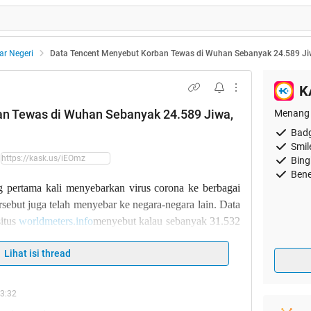
ar Negeri
Data Tencent Menyebut Korban Tewas di Wuhan Sebanyak 24.589 Jiw
K
an Tewas di Wuhan Sebanyak 24.589 Jiwa,
Menang 
Badg
Smil
Bing
Bene
pertama kali menyebarkan virus corona ke berbagai
rsebut juga telah menyebar ke negara-negara lain. Data
situs
worldmeters.info
menyebut kalau sebanyak 31.532
, dan 638 orang diantaranya meninggal dunia (7 Februari
Lihat isi thread
ermasuk kota Wuhan menjadi daerah dengan tingkat
13:32
dari
Johns Hopkins CSSE
, didapatkan informasi jika