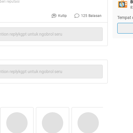
eri reputasi
B
erasal dari daerah ini (7 Februari 2020, pukul 18:37
8
Kutip
125
Balasan
Tempat d
tion replykgpt untuk ngobrol seru
tion replykgpt untuk ngobrol seru
ang mengidap virus Corona.