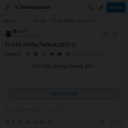
Entertainment
Masuk
...
Beranda
Movies
27 Film Thriller Terbaik 2017
mx667
TS
09-01-2018 02:14
27 Film Thriller Terbaik 2017
Bagikan
Tak terasa kita sudah memasuki tahun 2018.
Lihat isi thread
Menarik rasanya jika kita mengingat dan melihat ke
belakang, tentang film terbaik yang telah disaksikan
serta banyak ditayangkan di tahun 2017. Kali ini
Diubah oleh mx667 09-01-2018 02:31
saya akan mengulas tentang film bergenre thriller.
0
202.5K
369
Tahun ini bisa dibilang sebagai tahun yang diisi oleh