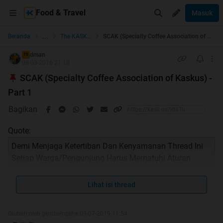
Food & Travel
Masuk
...
Beranda
The KASKUS Bar
SCAK (Specialty Coffee Association of Kaskus) - Part 1
dman
TS
08-03-2016 21:18
SCAK (Specialty Coffee Association of Kaskus) -
Part 1
Bagikan
Quote:
Demi Menjaga Ketertiban Dan Kenyamanan Thread Ini
Setiap Warga/Pengunjung Harus Mematuhi Aturan
Sebagai Berikut:
Lihat isi thread
SCAK THREAD RULES
Diubah oleh gembelngehe 09-07-2019 11:54
Thread Ini Terbuka Untuk Siapapun Yang Ingin