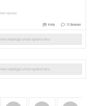
eri reputasi
Kutip
12
Balasan
tion replykgpt untuk ngobrol seru
tion replykgpt untuk ngobrol seru