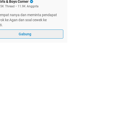
irls & Boys Corner
.5K
Thread
•
11.9K
Anggota
empat nanya dan meminta pendapat
ok ke Agan dan soal cewek ke
i.
Gabung