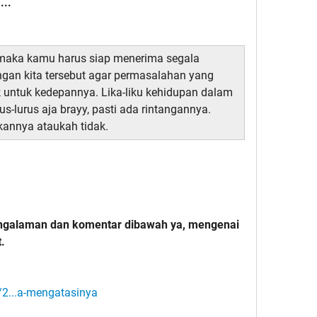
...
maka kamu harus siap menerima segala
gan kita tersebut agar permasalahan yang
ik untuk kedepannya. Lika-liku kehidupan dalam
s-lurus aja brayy, pasti ada rintangannya.
annya ataukah tidak.
engalaman dan komentar dibawah ya, mengenai
.
d/2...a-mengatasinya