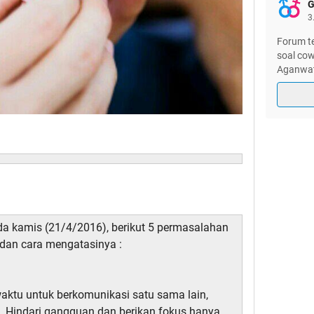
G
3
Forum t
soal cow
Aganwat
ada kamis (21/4/2016), berikut 5 permasalahan
dan cara mengatasinya :
aktu untuk berkomunikasi satu sama lain,
 Hindari gangguan dan berikan fokus hanya