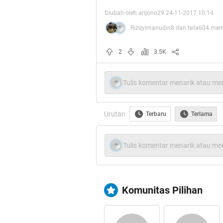
Diubah oleh arijono29 24-11-2017 10:14
Rizqyimanudin8 dan tata604 memb
2
3.5K
Tulis komentar menarik atau men
Urutan
Terbaru
Terlama
Tulis komentar menarik atau men
Komunitas Pilihan