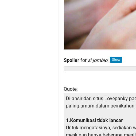
Spoiler
for
si jomblo
:
Quote:
Dilansir dari situs Lovepanky p
paling umum dalam pernikahan 
1.Komunikasi tidak lancar
Untuk mengatasinya, sediakan w
meskipun hanya beberapa menit.