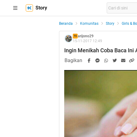
Story
Beranda
Komunitas
Story
Girls & B
arijono29
TS
15-11-2017 12:49
Ingin Menikah Coba Baca Ini
Bagikan