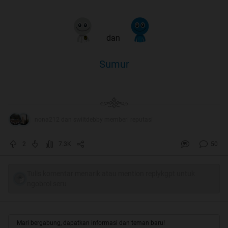
dan
Sumur
nona212 dan swiitdebby memberi reputasi
2
7.3K
50
Tulis komentar menarik atau mention replykgpt untuk
ngobrol seru
Mari bergabung, dapatkan informasi dan teman baru!