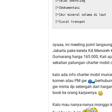
[*]Alat Snorkling
[*]Dokumentasi
[*]Air mineral selama di laut
[*]Local transpot
oyaaa, ini meeting point langsung
Jakarta pake kereta KA Menoreh 
Gumarang harga 165.000, Kali aj
sekalian patungan charter mobil 
kalo ada info charter mobil murce
komen atau PM gw
berhubung
gw minta dp setengah dari harga
book ke orang karjawnya
Kalo mau nanya-nanya monggo ke