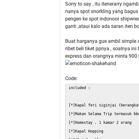
Sorry to say , itu itenerarry nga
nanya spot snorkling yang bagus
pengen ke spot indonoor shipwre
ganti ,ataui kalo ada saran iten
Buat harganya gue ambil simple a
ribet beli tiket ppnya , soalnya i
express dan orangnya minta 900
Code:
included :
[*]Kapal feri siginjai (berangka
[*]Makan Selama Trip termasuk bb
[*]Homestay , 1 kamar 2 orang
[*]Kapal Hopping