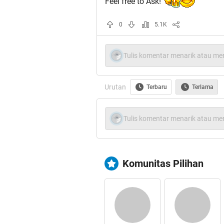
Feel free to Ask!
0
5.1K
Tulis komentar menarik atau men
Urutan
Terbaru
Terlama
Tulis komentar menarik atau men
Komunitas Pilihan