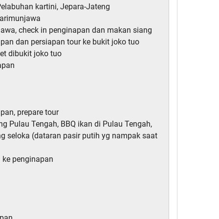
Pelabuhan kartini, Jepara-Jateng
Karimunjawa
jawa, check in penginapan dan makan siang
apan dan persiapan tour ke bukit joko tuo
et dibukit joko tuo
napan
pan, prepare tour
ong Pulau Tengah, BBQ ikan di Pulau Tengah,
ng seloka (dataran pasir putih yg nampak saat
i ke penginapan
apan