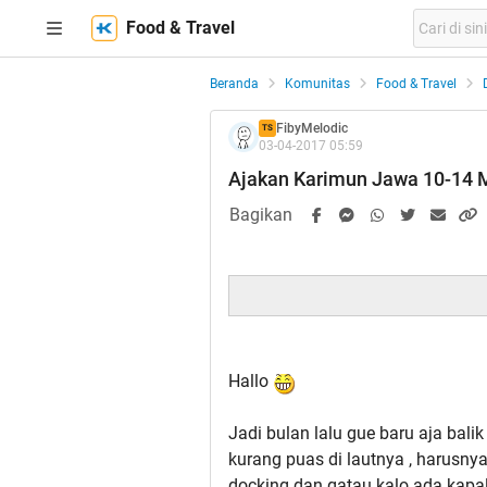
Food & Travel
Beranda
Komunitas
Food & Travel
FibyMelodic
TS
03-04-2017 05:59
Ajakan Karimun Jawa 10-14 M
Bagikan
Hallo
Jadi bulan lalu gue baru aja bali
kurang puas di lautnya , harusnya
docking dan gatau kalo ada kapal