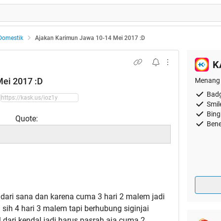
Domestik
Ajakan Karimun Jawa 10-14 Mei 2017 :D
K
ei 2017 :D
Menang 
Badg
Smil
Bing
Quote:
Bene
k dari sana dan karena cuma 3 hari 2 malem jadi
 sih 4 hari 3 malem tapi berhubung siginjai
 dari kendal jadi harus pasrah aja cuma 2