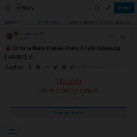
Story
Masuk
...
Beranda
Stories from the Heart
Dimana Bumi Dipijak Disitu Ghaib Dijunjung [TAMAT]
dudatamvan88
TS
23-08-2017 14:05
Dimana Bumi Dipijak Disitu Ghaib Dijunjung
[TAMAT]
Bagikan
TRILOGI
OTHER STORY OF BORNEO
SEASON 1
Lihat isi thread
SEBELUMNYA TERIMA KASIH BANYAK BUAT PARA
KASKUSER PEMBACA SETIA DI KISAH ANE YANG
horror
SEDERHANA INI DAN UDAH MEMBANTU KISAH INI