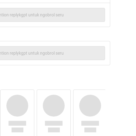
ner Community on KASKUS
:
tion replykgpt untuk ngobrol seru
tion replykgpt untuk ngobrol seru
enai Yamaha R25 di Kaskus, kemudian berubah