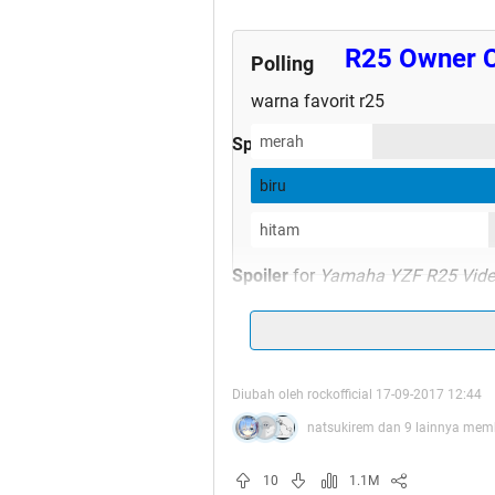
R25 Owner 
Polling
warna favorit r25
merah
Spoiler
for
About ROCK
:
biru
hitam
Spoiler
for
Yamaha YZF R25 Vid
Diubah oleh rockofficial 17-09-2017 12:44
READ B
natsukirem dan 9 lainnya memb
10
1.1M