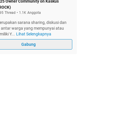
25 Owner Community on Kaskus
ROCK)
95
Thread
•
1.1K
Anggota
rupakan sarana sharing, diskusi dan
si antar warga yang mempunyai atau
iliki Y
...
Lihat Selengkapnya
Gabung