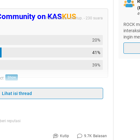
R
(
4
Community on
KAS
KUS
Poll ini sudah ditutup. - 230 suara
ROCK me
interak
ingin mem
20%
41%
39%
eo
:
Lihat isi thread
EFORE YOU POST!!!
eri reputasi
Kutip
9.7K
Balasan