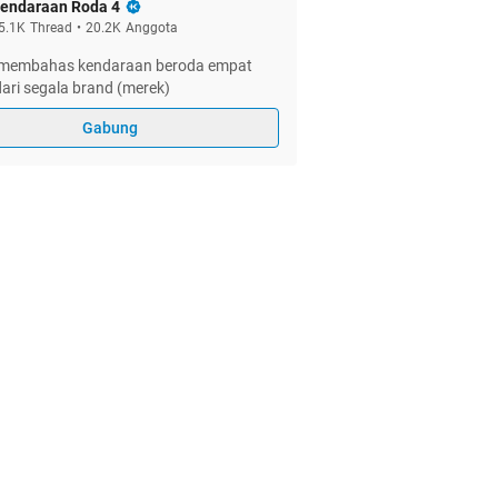
endaraan Roda 4
5.1K
Thread
•
20.2K
Anggota
membahas kendaraan beroda empat
dari segala brand (merek)
Gabung