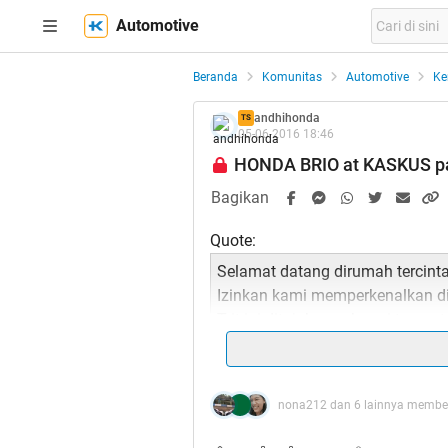
Automotive
Beranda
Komunitas
Automotive
Ke
andhihonda
TS
05-06-2016 18:46
HONDA BRIO at KASKUS part
Bagikan
Quote:
Selamat datang dirumah tercin
Izinkan kami memperkenalkan diri
Trit ini ditujukan sebagai tempa
penggemar Honda BRIO di selur
wadah untuk saling bertukar info
spek exterior, interior, audio, e
nona212 dan 6 lainnya member
standard