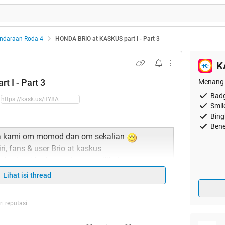
ndaraan Roda 4
HONDA BRIO at KASKUS part I - Part 3
K
 I - Part 3
Menang 
Badg
Smil
Bing
Bene
ta kami om momod dan om sekalian
, fans & user Brio at kaskus
t sharing / berkumpulnya pemilik dan
uh Indonesia dan menjadikannya sebagai
Lihat isi thread
rmasi, tanya jawab, saling share mulai dari
ngine, etc yg sudah dimodifikasi maupun yg masih
i reputasi