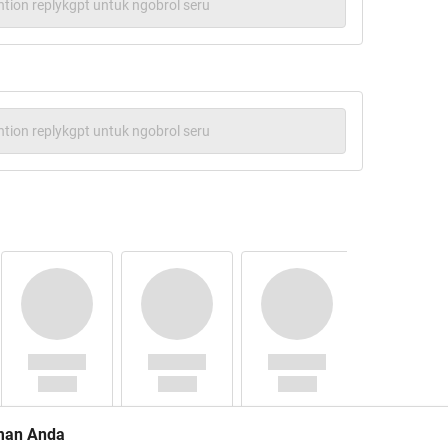
tion replykgpt untuk ngobrol seru
tion replykgpt untuk ngobrol seru
man Anda