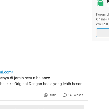
P
3
Forum di
Online 
emulasi 
nal.com/
nya di jamin seru n balance.
alik ke Original Dengan basis yang lebih besar
Kutip
14
Balasan