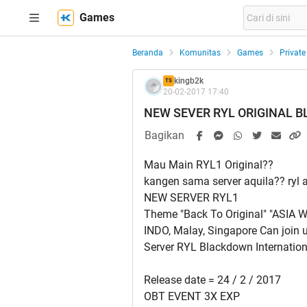
Games
Beranda
Komunitas
Games
Private
kingb2k
TS
20-02-2017 17:40
NEW SEVER RYL ORIGINAL 
Bagikan
Mau Main RYL1 Original??
kangen sama server aquila?? ryl
NEW SERVER RYL1
Theme "Back To Original" "ASIA 
INDO, Malay, Singapore Can join 
Server RYL Blackdown Internation
Release date = 24 / 2 / 2017
OBT EVENT 3X EXP