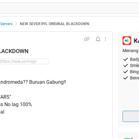
 Servers
NEW SEVER RYL ORIGINAL BLACKDOWN
K
BLACKDOWN
Menang 
Badg
Smil
Bing
Bene
 andromeda?? Buruan Gabung!!
WARS"
us No lag 100%
al