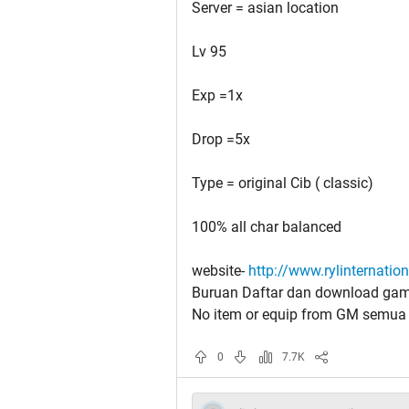
Server = asian location
Lv 95
Exp =1x
Drop =5x
Type = original Cib ( classic)
100% all char balanced
website-
http://www.rylinternatio
Buruan Daftar dan download game
No item or equip from GM semua b
0
7.7K