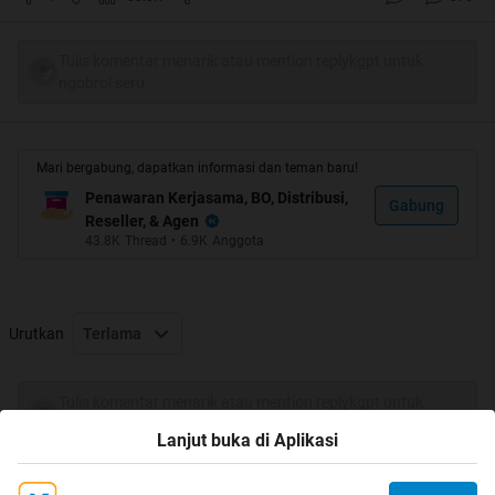
Tulis komentar menarik atau mention replykgpt untuk
ngobrol seru
Mari bergabung, dapatkan informasi dan teman baru!
Penawaran Kerjasama, BO, Distribusi,
Gabung
Reseller, & Agen
43.8K
Thread
•
6.9K
Anggota
Urutkan
Terlama
Tulis komentar menarik atau mention replykgpt untuk
ngobrol seru
Lanjut buka di Aplikasi