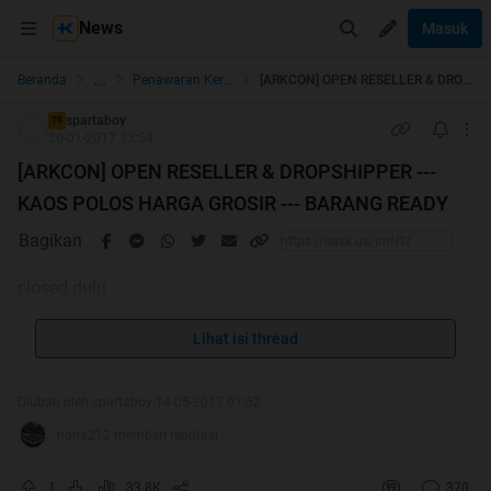
News
Masuk
...
Beranda
Penawaran Kerjasama, BO, Distribusi, Reseller, & Agen
[ARKCON] OPEN RESELLER & DROPSHIPPER --- KAOS POLOS HARGA GROSIR --- BARANG READY
spartaboy
TS
30-01-2017 13:54
[ARKCON] OPEN RESELLER & DROPSHIPPER ---
KAOS POLOS HARGA GROSIR --- BARANG READY
Bagikan
closed dulu
Lihat isi thread
Diubah oleh spartaboy 14-05-2017 01:52
nona212 memberi reputasi
1
33.8K
370