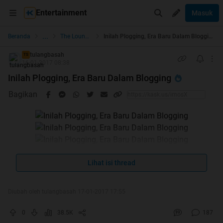
Entertainment
Masuk
...
Beranda
The Lounge
Inilah Plogging, Era Baru Dalam Blogging
tulangbasah
TS
16-01-2017 08:38
Inilah Plogging, Era Baru Dalam Blogging
Bagikan
Lihat isi thread
Quote:
Spoiler
for
Alhamdulillah HT
:
Diubah oleh tulangbasah 17-01-2017 17:55
0
38.5K
187