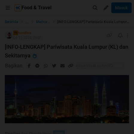
Food & Travel
Masuk
...
Beranda
Mancanegara
[INFO-LENGKAP] Pariwisata Kuala Lumpur (KL) dan Sekitarnya
hendhra
TS
04-11-2013 03:01
[INFO-LENGKAP] Pariwisata Kuala Lumpur (KL) dan
Sekitarnya
Bagikan
Spoiler
for
Disclaimer
: