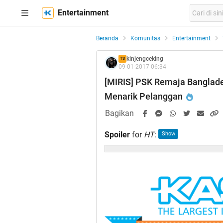
Entertainment
Beranda
Komunitas
Entertainment
kinjengceking
TS
09-01-2017 06:34
[MIRIS] PSK Remaja Banglad
Menarik Pelanggan
Bagikan
Spoiler
for
HT
: