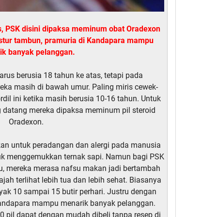
is, PSK disini dipaksa meminum obat Oradexon
stur tambun, pramuria di Kandapara mampu
ik banyak pelanggan.
arus berusia 18 tahun ke atas, tetapi pada
eka masih di bawah umur. Paling miris cewek-
ordil ini ketika masih berusia 10-16 tahun. Untuk
g datang mereka dipaksa meminum pil steroid
Oradexon.
akan untuk peradangan dan alergi pada manusia
ntuk menggemukkan ternak sapi. Namun bagi PSK
tu, mereka merasa nafsu makan jadi bertambah
jah terlihat lebih tua dan lebih sehat. Biasanya
k 10 sampai 15 butir perhari. Justru dengan
Kandapara mampu menarik banyak pelanggan.
10 pil dapat dengan mudah dibeli tanpa resep di