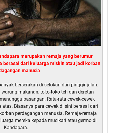
 kandapara merupakan remaja yang berumur
 berasal dari keluarga miskin atau jadi korban
dagangan manusia
nyak berserakan di selokan dan pinggir jalan.
at warung makanan, toko-toko teh dan deretan
i menunggu pasangan. Rata-rata cewek-cewek
 atas. Biasanya para cewek di sini berasal dari
 korban perdagangan manusia. Remaja-remaja
eluarga mereka kepada mucikari atau germo di
Kandapara.