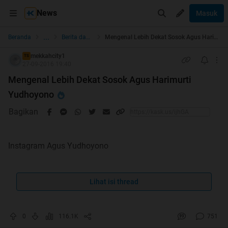
News
Masuk
...
Beranda
Berita dan Politik
Mengenal Lebih Dekat Sosok Agus Harimurti Yudhoyono
mekkahcity1
TS
27-09-2016 19:40
Mengenal Lebih Dekat Sosok Agus Harimurti
Yudhoyono
Bagikan
Instagram Agus Yudhoyono
MerahPutih Nasional - Nama Mayor Inf. TNI Agus
Harimurti Yudhoyono sedang hangat diperbincangkan,
Lihat isi thread
pasalnya tentara ganteng yang stau ini diusung partai
Demikrat, PAN, PPP, dan PKB sebagai Calon Gubernur DKI
0
116.1K
751
Jakarta.